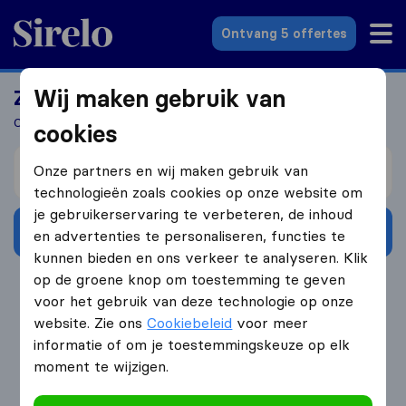
Sirelo.nl
Ontvang 5 offertes
Wij maken gebruik van
Zoek jij een verhuizer?
Ontvang 5 gratis offertes in 3 stappen
cookies
Verhuizen van
Onze partners en wij maken gebruik van
technologieën zoals cookies op onze website om
je gebruikerservaring te verbeteren, de inhoud
Ontvang gratis offertes
en advertenties te personaliseren, functies te
kunnen bieden en ons verkeer te analyseren. Klik
op de groene knop om toestemming te geven
4.3
793 Google reviews
voor het gebruik van deze technologie op onze
website. Zie ons
Cookiebeleid
voor meer
informatie of om je toestemmingskeuze op elk
moment te wijzigen.