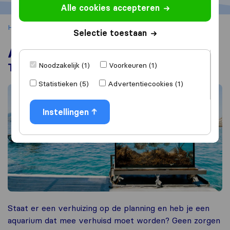
Alle cookies accepteren
Home
Verhuistips
Aquarium verhuizen
Selectie toestaan
Aquarium verhuizen
Noodzakelijk (1)
Voorkeuren (1)
Tips, stappenplan & verhuisbedrijven
Statistieken (5)
Advertentiecookies (1)
Instellingen
Staat er een verhuizing op de planning en heb je een
aquarium dat mee verhuisd moet worden? Geen zorgen