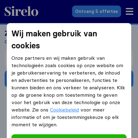
Sirelo.nl
Ontvang 5 offertes
Wij maken gebruik van
Zoek jij een verhuizer?
Ontvang 5 gratis offertes in 3 stappen
cookies
Verhuizen van
Onze partners en wij maken gebruik van
technologieën zoals cookies op onze website om
je gebruikerservaring te verbeteren, de inhoud
Ontvang gratis offertes
en advertenties te personaliseren, functies te
kunnen bieden en ons verkeer te analyseren. Klik
op de groene knop om toestemming te geven
4.3
793 Google reviews
voor het gebruik van deze technologie op onze
website. Zie ons
Cookiebeleid
voor meer
informatie of om je toestemmingskeuze op elk
moment te wijzigen.