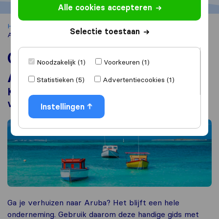
Alle cookies accepteren
Home
Container verhuizen
Container verhuizen naar
Selectie toestaan
Aruba
Container verhuizen naar
Noodzakelijk (1)
Voorkeuren (1)
Aruba
Statistieken (5)
Advertentiecookies (1)
Kosten, transportmethodes &
verhuisbedrijven
Instellingen
Ga je verhuizen naar Aruba? Het blijft een hele
onderneming. Gebruik daarom deze handige gids met