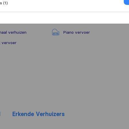
 (1)
naal verhuizen
Piano vervoer
 vervoer
M
Erkende Verhuizers