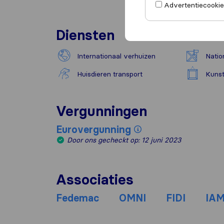
Advertentiecookies
Diensten
Internationaal verhuizen
Natio
Huisdieren transport
Kunst
Vergunningen
Eurovergunning
Door ons gecheckt op: 12 juni 2023
Associaties
Fedemac
OMNI
FIDI
IA