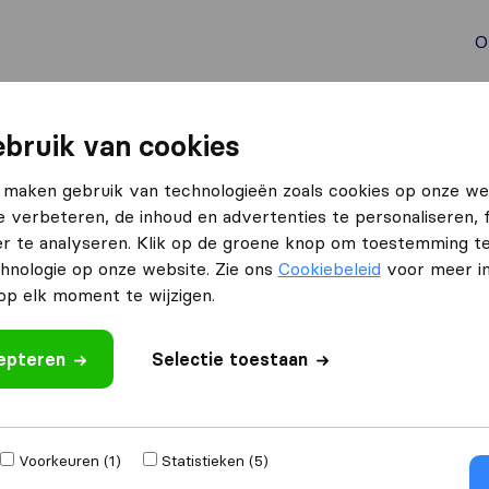
O
aal verhuizen
Container verhuizen
Tools bij verhuize
bruik van cookies
asserdam
De Haan Verhuizingen
 maken gebruik van technologieën zoals cookies op onze we
e verbeteren, de inhoud en advertenties te personaliseren, 
en
Wat klanten zeggen
r te analyseren. Klik op de groene knop om toestemming t
Professioneel (16)
hnologie op onze website. Zie ons
Cookiebeleid
voor meer in
Prijs (9)
p elk moment te wijzigen.
Vriendelijk (8)
Communicatie (2)
cepteren
eoordeling
Selectie toestaan
bedrijven
uit
Voorkeuren (1)
Statistieken (5)