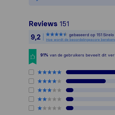
Om het meest c
Reviews
151
Sirelo is niet
gebaseerd op
151
Sirel
9,2
Alle reviews v
Hoe wordt de beoordelingsscore bereken
91%
van de gebruikers beveelt dit verh