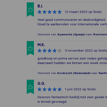
B.I.
12 maart 2023
op Sirelo
Heel goed communiceren en deskundigheid.
Goed te aanbevolen voor internationale verhu
Verhuisd van
Ayamonte (Spanje)
naar
Roermond
M.K.
3 november 2022
op Sirelo
goedkoop en prima serves zeer netjes gehol
daarnaast hadden we binnen een week onze s
Verhuisd van
Dordrecht (Nederland)
naar
Sanfin
G.G.
1 juni 2022
op Sirelo
Gewoon fantastisch bedrijf,met zeer goede 
is teveel gevraagd.