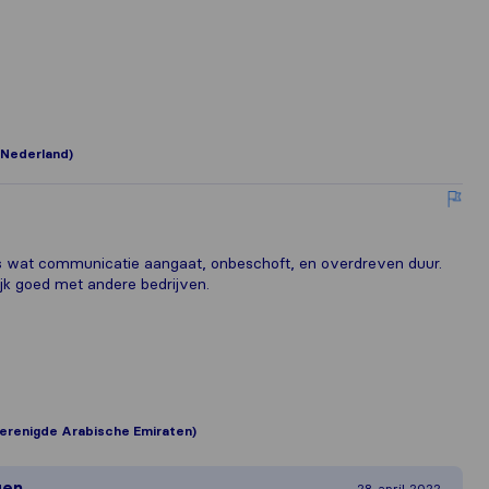
(Nederland)
s wat communicatie aangaat, onbeschoft, en overdreven duur.
jk goed met andere bedrijven.
erenigde Arabische Emiraten)
gen
28 april 2022