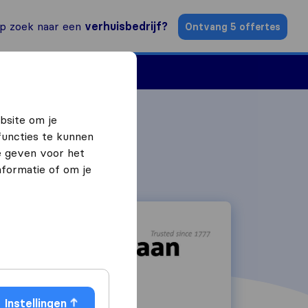
p zoek naar een
verhuisbedrijf?
Ontvang 5 offertes
n
Vind een verhuizer
bsite om je
functies te kunnen
e geven voor het
formatie of om je
Edisonweg 18
Instellingen