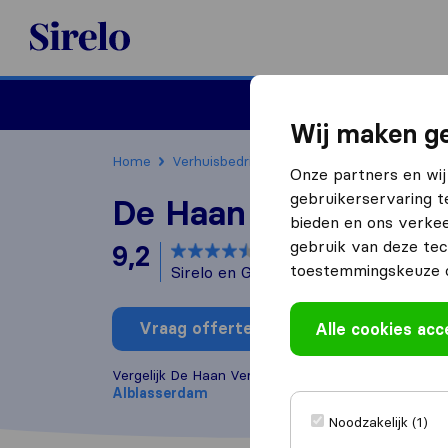
Sirelo.nl
Verhuizen
Internation
Wij maken ge
Home
Verhuisbedrijven
Verhuisbedrijven Albl
Onze partners en wij
gebruikerservaring t
De Haan Verhuizing
bieden en ons verkee
gebruik van deze tec
9,2
gebaseerd op
151
toestemmingskeuze o
Sirelo en Google reviews
i
Vraag offerte aan
Alle cookies ac
Schrijf b
Vergelijk De Haan Verhuizingen met andere
verhuis
Alblasserdam
Noodzakelijk (1)