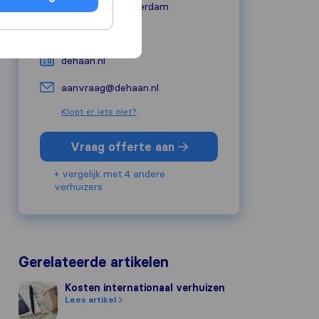
2952 AD
Alblasserdam
078 692 0333
dehaan.nl
aanvraag@dehaan.nl
Klopt er iets niet?
Vraag offerte aan
+ vergelijk met 4 andere
verhuizers
Gerelateerde artikelen
Kosten internationaal verhuizen
Kosten internationaal verhuizen
Lees artikel