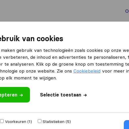
O
aal verhuizen
Container verhuizen
Tools bij verhuize
bruik van cookies
a
Flex Verhuizingen
 maken gebruik van technologieën zoals cookies op onze we
e verbeteren, de inhoud en advertenties te personaliseren, 
Wat klanten zeggen
r te analyseren. Klik op de groene knop om toestemming t
Professioneel (67)
hnologie op onze website. Zie ons
Cookiebeleid
voor meer in
Vriendelijk (58)
p elk moment te wijzigen.
Snelle verhuizing (42)
Onvoorzichtig met meubelen (5)
cepteren
eoordeling
Selectie toestaan
ijven
uit
Breda
Voorkeuren (1)
Statistieken (5)