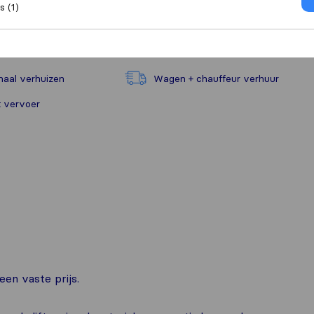
 (1)
naal verhuizen
Wagen + chauffeur verhuur
 vervoer
en vaste prijs.