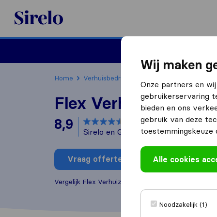
Sirelo.nl
Verhuizen
Internation
Wij maken ge
Home
Verhuisbedrijven
Verhuisbedrijven Bred
Onze partners en wij
gebruikerservaring t
Flex Verhuizingen
bieden en ons verkee
gebruik van deze tec
8,9
gebaseerd op
333
toestemmingskeuze o
Sirelo en Google reviews
i
Vraag offerte aan
Alle cookies ac
Schrijf b
Vergelijk Flex Verhuizingen met andere
verhuisbedr
Noodzakelijk (1)