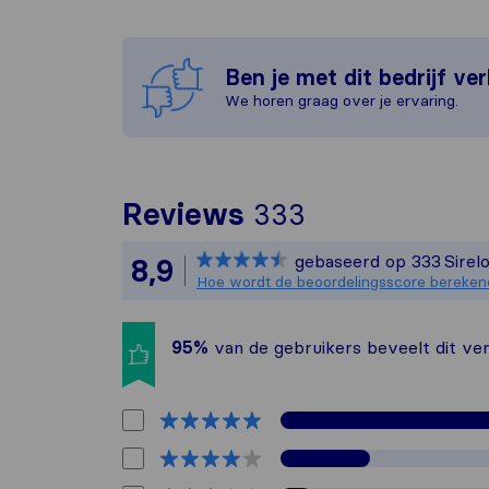
Ben je met dit bedrijf ve
We horen graag over je ervaring.
Om het meest 
Reviews
333
Sirelo is nie
gebaseerd op
333
Sirel
8,9
Alle reviews v
Hoe wordt de beoordelingsscore bereken
95%
van de gebruikers beveelt dit ver