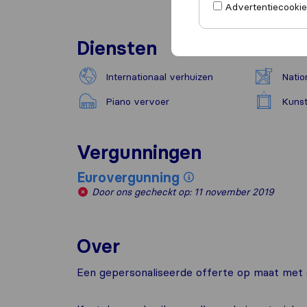
Advertentiecookies
Diensten
Internationaal verhuizen
Natio
Piano vervoer
Kunst
Vergunningen
Eurovergunning
Door ons gecheckt op: 11 november 2019
Over
Een gepersonaliseerde offerte op maat met e