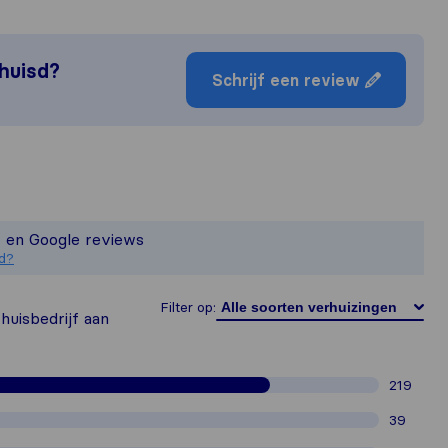
rhuisd?
Schrijf een review
complete plaatje van een verhuisbedr
t verantwoordelijk voor de reviewstan
o en Google reviews
an Sirelo gebruikers, vallen onze rev
d?
Filter op:
huisbedrijf aan
219
39