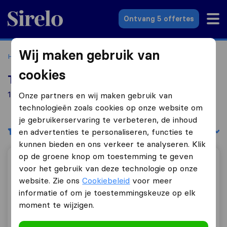
Sirelo.nl
Ontvang 5 offertes
Wij maken gebruik van
Home
Verhuisbedrijven
Verhuisbedrijven Doesburg
cookies
Top 10 verhuisbedrijven in Doesburg
1 verhuisbedrijven gevonden in Doesburg
Onze partners en wij maken gebruik van
technologieën zoals cookies op onze website om
je gebruikerservaring te verbeteren, de inhoud
Filters
Sorteer op:
en advertenties te personaliseren, functies te
kunnen bieden en ons verkeer te analyseren. Klik
op de groene knop om toestemming te geven
Verhuisbedrijf Gelderland
voor het gebruik van deze technologie op onze
website. Zie ons
Cookiebeleid
voor meer
informatie of om je toestemmingskeuze op elk
moment te wijzigen.
9,9
70
Verhuisbedrijf Gelderland