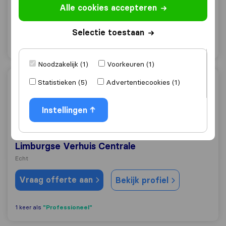
Alle cookies accepteren
Echt
Vraag offerte aan
Selectie toestaan
Bekijk profiel
Noodzakelijk (1)
Voorkeuren (1)
Statistieken (5)
Advertentiecookies (1)
Limburgse Verhuis Centrale
Instellingen
8,6
6
Limburgse Verhuis Centrale
Echt
Vraag offerte aan
Bekijk profiel
"Professioneel"
1 keer als