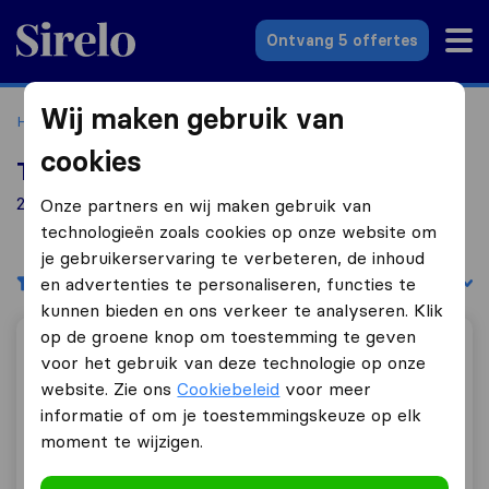
Sirelo.nl
Ontvang 5 offertes
Wij maken gebruik van
Home
Verhuisbedrijven
Verhuisbedrijven Echt
cookies
Top 10 verhuisbedrijven in Echt
2 verhuisbedrijven gevonden in Echt
Onze partners en wij maken gebruik van
technologieën zoals cookies op onze website om
je gebruikerservaring te verbeteren, de inhoud
Filters
Sorteer op:
en advertenties te personaliseren, functies te
kunnen bieden en ons verkeer te analyseren. Klik
op de groene knop om toestemming te geven
Foolfillment
voor het gebruik van deze technologie op onze
website. Zie ons
Cookiebeleid
voor meer
informatie of om je toestemmingskeuze op elk
moment te wijzigen.
0,0
0
Foolfillment