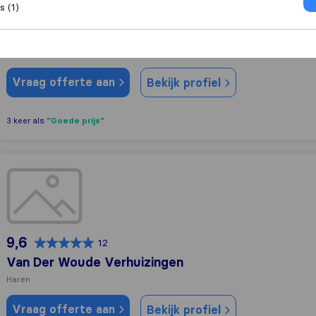
 (1)
7,1
20
Koops Verhuizingen
Eelde
Vraag offerte aan
Bekijk profiel
"Goede prijs"
3 keer als
Van Der Woude Verhuizingen
9,6
12
Van Der Woude Verhuizingen
Haren
Vraag offerte aan
Bekijk profiel