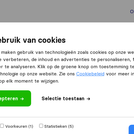
O
aal verhuizen
Container verhuizen
Tools bij verhuize
bruik van cookies
e
 maken gebruik van technologieën zoals cookies op onze we
e verbeteren, de inhoud en advertenties te personaliseren, 
lde
r te analyseren. Klik op de groene knop om toestemming t
hnologie op onze website. Zie ons
Cookiebeleid
voor meer in
p elk moment te wijzigen.
Resultaten
cepteren
Selectie toestaan
Koops Verhuizingen
Voorkeuren (1)
Statistieken (5)