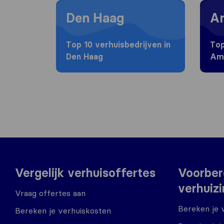
Moving to Den Haag
Movin
Den Haag
A
Top 10 verhuisbedrijven in
Top
Den Haag
Am
Vergelijk verhuisoffertes
Voorber
verhuiz
Vraag offertes aan
Bereken je 
Bereken je verhuiskosten