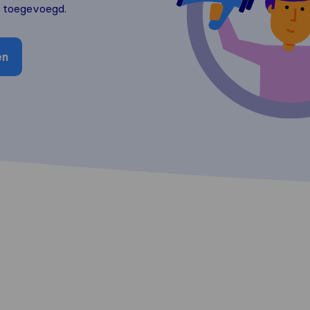
n toegevoegd.
en