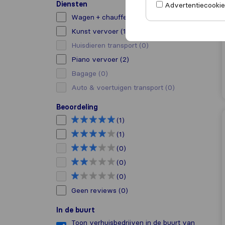
Diensten
Advertentiecookies
Wagen + chauffeur verhuur
(1)
Kunst vervoer
(1)
Huisdieren transport
(0)
Piano vervoer
(2)
Bagage
(0)
Auto & voertuigen transport
(0)
Beoordeling
(1)
(1)
(0)
(0)
(0)
Geen reviews
(0)
In de buurt
Toon verhuisbedrijven in de buurt van