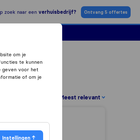
p zoek naar een
verhuisbedrijf?
Ontvang 5 offertes
n
Vind een verhuizer
bsite om je
functies te kunnen
e geven voor het
formatie of om je
Sorteer op:
Instellingen