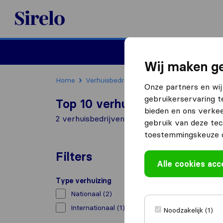
Sirelo.nl
Verhuizen
Internation
Wij maken ge
Home
Verhuisbedrijven
Verhuisbedrijven Eeld
Onze partners en wij
gebruikerservaring t
Top 10 verhuisbedrijven in Ee
bieden en ons verkee
2 verhuisbedrijven gevonden in Eelde
gebruik van deze tec
toestemmingskeuze o
Filters
Alle cookies ac
Type verhuizing
Nationaal
(2)
Internationaal
(1)
Noodzakelijk (1)