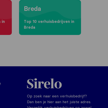
Moving to Breda
Breda
 in
Top 10 verhuisbedrijven in
Breda
Sirelo.nl
e
Op zoek naar een verhuisbedrijf?
Dan ben je hier aan het juiste adres.
Vergelijk verhuisbedrijven op zowel