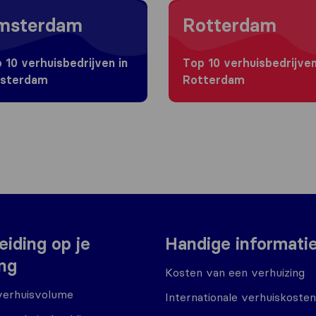
g to Amsterdam
Moving to Rotterdam
msterdam
Rotterdam
 10 verhuisbedrijven in
Top 10 verhuisbedrijven
sterdam
Rotterdam
eiding op je
Handige informati
ing
Kosten van een verhuizing
verhuisvolume
Internationale verhuiskosten