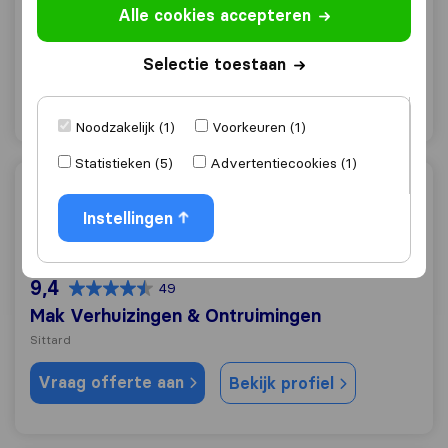
Alle cookies accepteren
Geleen
Vraag offerte aan
Bekijk profiel
Selectie toestaan
"Behulpzaam"
1 keer als
Noodzakelijk (1)
Voorkeuren (1)
Statistieken (5)
Advertentiecookies (1)
Mak Verhuizingen & Ontruimingen
Instellingen
9,4
49
Mak Verhuizingen & Ontruimingen
Sittard
Vraag offerte aan
Bekijk profiel