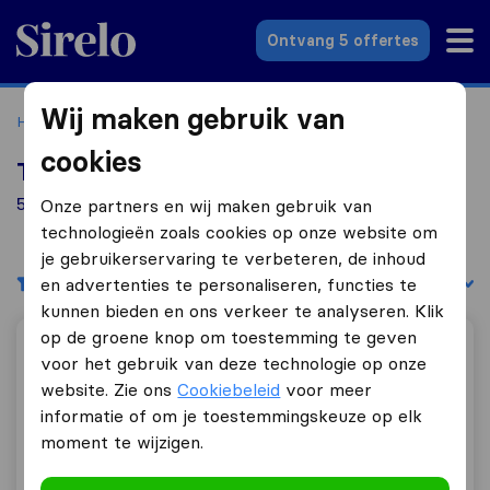
Sirelo.nl
Ontvang 5 offertes
Wij maken gebruik van
Home
Verhuisbedrijven
Verhuisbedrijven Einighausen
cookies
Top 10 verhuisbedrijven in Einighausen
5 verhuisbedrijven gevonden in Einighausen
Onze partners en wij maken gebruik van
technologieën zoals cookies op onze website om
je gebruikerservaring te verbeteren, de inhoud
Filters
Sorteer op:
en advertenties te personaliseren, functies te
kunnen bieden en ons verkeer te analyseren. Klik
op de groene knop om toestemming te geven
Cargo Care
voor het gebruik van deze technologie op onze
website. Zie ons
Cookiebeleid
voor meer
informatie of om je toestemmingskeuze op elk
moment te wijzigen.
10,0
46
Cargo Care