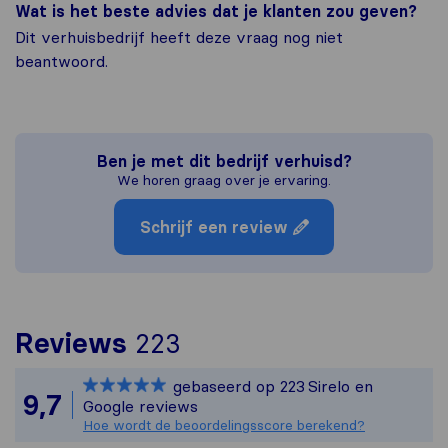
Wat is het beste advies dat je klanten zou geven?
Dit verhuisbedrijf heeft deze vraag nog niet
beantwoord.
Ben je met dit bedrijf verhuisd?
We horen graag over je ervaring.
Schrijf een review
Om het meest complete
Reviews
223
Sirelo is niet verant
gebaseerd op
223
Sirelo en
Alle reviews van Sirel
9,7
Google reviews
Hoe wordt de beoordelingsscore berekend?