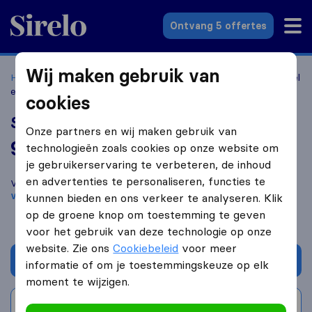
Sirelo.nl
Ontvang 5 offertes
Wij maken gebruik van
Home
Verhuisbedrijven
Verhuisbedrijven Groningen
Snel
en Wel Verhuizingen
cookies
Snel en Wel Verhuizingen
Onze partners en wij maken gebruik van
9,7
gebaseerd op
223
technologieën zoals cookies op onze website om
Sirelo en Google reviews
i
je gebruikerservaring te verbeteren, de inhoud
en advertenties te personaliseren, functies te
Vergelijk Snel en Wel Verhuizingen met andere
verhuisbedrijven
uit
Groningen
kunnen bieden en ons verkeer te analyseren. Klik
op de groene knop om toestemming te geven
voor het gebruik van deze technologie op onze
website. Zie ons
Cookiebeleid
voor meer
Vraag offerte aan
informatie of om je toestemmingskeuze op elk
moment te wijzigen.
Schrijf beoordeling