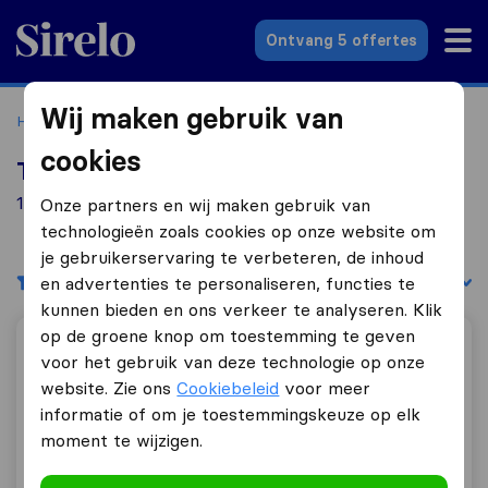
Sirelo.nl
Ontvang 5 offertes
Wij maken gebruik van
Home
Verhuisbedrijven
Verhuisbedrijven Groningen
cookies
Top 10 verhuisbedrijven in Groningen
13 verhuisbedrijven gevonden in Groningen
Onze partners en wij maken gebruik van
technologieën zoals cookies op onze website om
je gebruikerservaring te verbeteren, de inhoud
Filters
Sorteer op:
en advertenties te personaliseren, functies te
kunnen bieden en ons verkeer te analyseren. Klik
op de groene knop om toestemming te geven
UTS Van Hoek Verhuizingen
voor het gebruik van deze technologie op onze
website. Zie ons
Cookiebeleid
voor meer
informatie of om je toestemmingskeuze op elk
moment te wijzigen.
9,8
17
UTS Van Hoek Verhuizingen