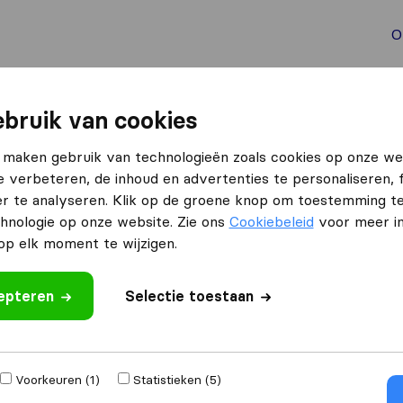
O
aal verhuizen
Container verhuizen
Tools bij verhuize
bruik van cookies
ddorp
Cargo Regency
 maken gebruik van technologieën zoals cookies op onze we
e verbeteren, de inhoud en advertenties te personaliseren, 
r te analyseren. Klik op de groene knop om toestemming t
hnologie op onze website. Zie ons
Cookiebeleid
voor meer in
p elk moment te wijzigen.
cepteren
eoordeling
Selectie toestaan
jven
uit
Hoofddorp
Voorkeuren (1)
Statistieken (5)