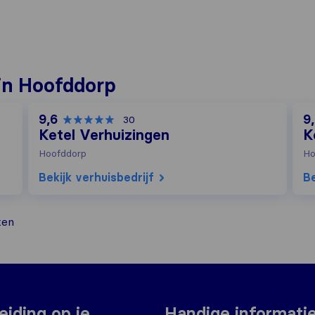
in Hoofddorp
9,6
9
30
Ketel Verhuizingen
K
Hoofddorp
Ho
Bekijk verhuisbedrijf
Be
ken
eiding op je
Handige informati