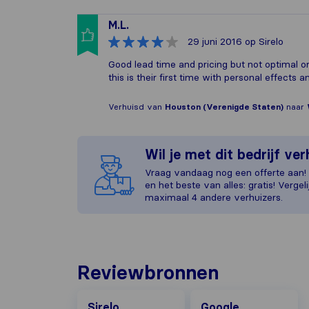
M.L.
29 juni 2016
op Sirelo
Good lead time and pricing but not optimal o
this is their first time with personal effects 
Verhuisd van
Houston (Verenigde Staten)
naar
Wil je met dit bedrijf ve
Vraag vandaag nog een offerte aan! H
en het beste van alles: gratis! Vergeli
maximaal 4 andere verhuizers.
Reviewbronnen
Google
Sirelo
Google