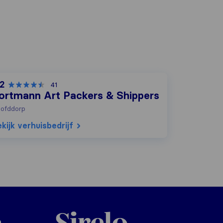
,2
41
ortmann Art Packers & Shippers
ofddorp
kijk verhuisbedrijf
Sirelo.nl
e