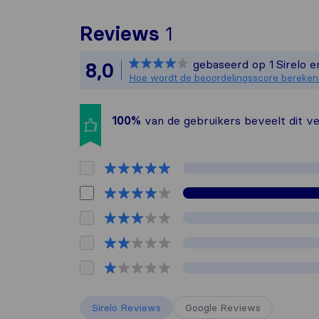
Om het meest com
Reviews
1
Sirelo is niet v
gebaseerd op
1
Sirelo 
8,0
Alle reviews van 
Hoe wordt de beoordelingsscore bereke
100%
van de gebruikers beveelt dit ve
Sirelo Reviews
Google Reviews