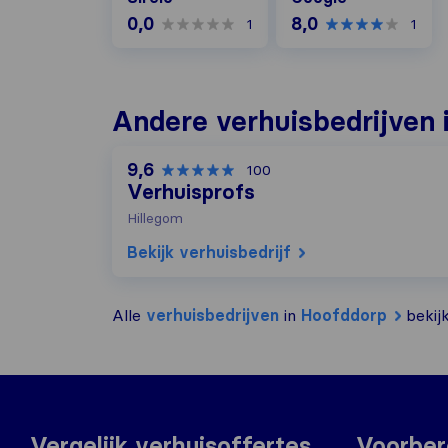
0,0
8,0
1
1
Andere verhuisbedrijven 
9,6
100
Verhuisprofs
Hillegom
Bekijk verhuisbedrijf
Alle
verhuisbedrijven
in
Hoofddorp
bekij
Vergelijk verhuisoffertes
Voorber