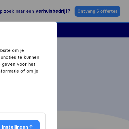
p zoek naar een
verhuisbedrijf?
Ontvang 5 offertes
n
Vind een verhuizer
bsite om je
functies te kunnen
e geven voor het
formatie of om je
Instellingen