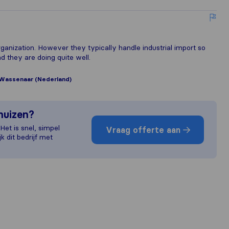
rganization. However they typically handle industrial import so
and they are doing quite well.
Wassenaar (Nederland)
rhuizen?
et is snel, simpel
Vraag offerte aan
jk dit bedrijf met