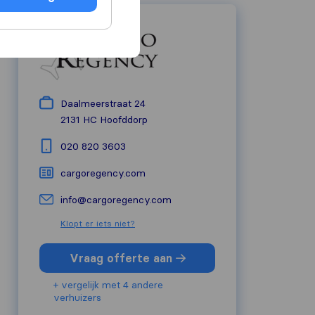
Daalmeerstraat 24
2131 HC
Hoofddorp
020 820 3603
cargoregency.com
info@cargoregency.com
Klopt er iets niet?
Vraag offerte aan
+ vergelijk met 4 andere
verhuizers