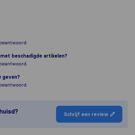
 beantwoord.
m met beschadigde artikelen?
 beantwoord.
ou geven?
 beantwoord.
rhuisd?
Schrijf een review