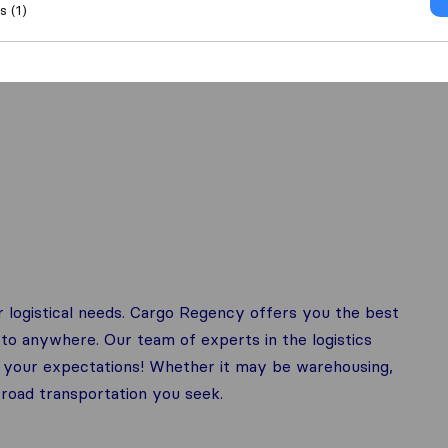
 (1)
naal verhuizen
r logistical needs. Cargo Regency offers you the best
to anywhere. Our team of experts in the logistics
ll your expectations! Whether it may be warehousing,
r road transportation you seek.