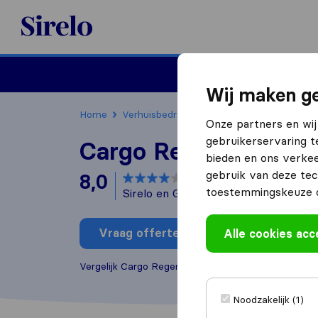
Sirelo.nl
Verhuizen
Internation
Wij maken ge
Home
Verhuisbedrijven
Verhuisbedrijven Hoof
Onze partners en wij
gebruikerservaring t
Cargo Regency
bieden en ons verkee
gebruik van deze tec
8,0
gebaseerd op
1
toestemmingskeuze o
Sirelo en Google reviews
i
Vraag offerte aan
Alle cookies ac
Schrijf b
Vergelijk Cargo Regency met andere
verhuisbedri
Noodzakelijk (1)