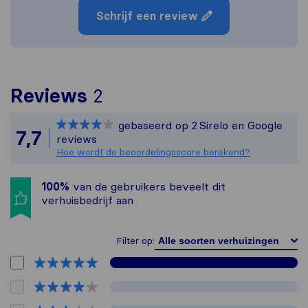
Schrijf een review
Om het meest complete pl
Reviews
2
Sirelo is niet verantwoo
gebaseerd op
2
Sirelo en Google
Alle reviews van Sirelo g
7,7
reviews
Hoe wordt de beoordelingsscore berekend?
100%
van de gebruikers beveelt dit
verhuisbedrijf aan
Filter op: