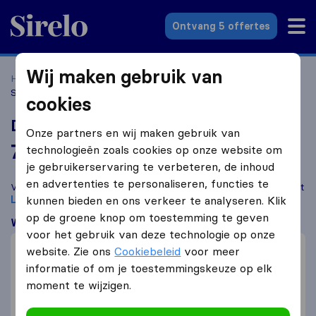
Sirelo.nl
Ontvang 5 offertes
Wij maken gebruik van
Home
Verhuisbedrijven
Verhuisbedrijven Lisse
Delia's
Snel Transport
cookies
Delia's Snel Transport
Onze partners en wij maken gebruik van
7,7
gebaseerd op
2
technologieën zoals cookies op onze website om
Sirelo en Google reviews
i
je gebruikerservaring te verbeteren, de inhoud
en advertenties te personaliseren, functies te
Vergelijk Delia's Snel Transport met andere
verhuisbedrijven
uit
Lisse
kunnen bieden en ons verkeer te analyseren. Klik
op de groene knop om toestemming te geven
Wat klanten zeggen
voor het gebruik van deze technologie op onze
Behulpzaam (1)
website. Zie ons
Cookiebeleid
voor meer
Professioneel (1)
informatie of om je toestemmingskeuze op elk
moment te wijzigen.
Prijs (1)
Communicatie (1)