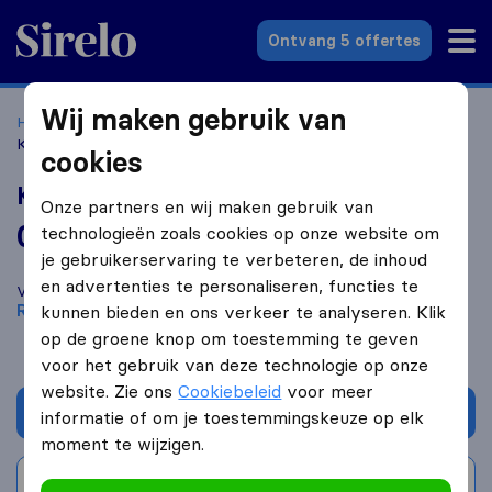
Sirelo.nl
Ontvang 5 offertes
Wij maken gebruik van
Home
Verhuisbedrijven
Verhuisbedrijven Roosendaal
Koerierplatform
cookies
Koerierplatform
Onze partners en wij maken gebruik van
0,0
gebaseerd op
0
technologieën zoals cookies op onze website om
Sirelo en Google reviews
i
je gebruikerservaring te verbeteren, de inhoud
en advertenties te personaliseren, functies te
Vergelijk Koerierplatform met andere
verhuisbedrijven
uit
Roosendaal
kunnen bieden en ons verkeer te analyseren. Klik
op de groene knop om toestemming te geven
voor het gebruik van deze technologie op onze
website. Zie ons
Cookiebeleid
voor meer
Vraag offerte aan
informatie of om je toestemmingskeuze op elk
moment te wijzigen.
Schrijf beoordeling