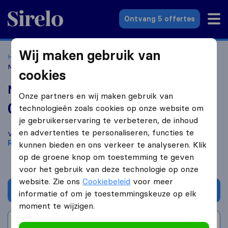
Sirelo.nl
Ontvang 5 offertes
Wij maken gebruik van
Home
Verhuisbedrijven
Verhuisbedrijven Rotterdam
Movin' Madness
cookies
Movin' Madness
Onze partners en wij maken gebruik van
0,0
gebaseerd op
0
technologieën zoals cookies op onze website om
Sirelo en Google reviews
i
je gebruikerservaring te verbeteren, de inhoud
en advertenties te personaliseren, functies te
Vergelijk Movin' Madness met andere
verhuisbedrijven
uit
Rotterdam
kunnen bieden en ons verkeer te analyseren. Klik
op de groene knop om toestemming te geven
voor het gebruik van deze technologie op onze
website. Zie ons
Cookiebeleid
voor meer
Vraag offerte aan
informatie of om je toestemmingskeuze op elk
moment te wijzigen.
Schrijf beoordeling