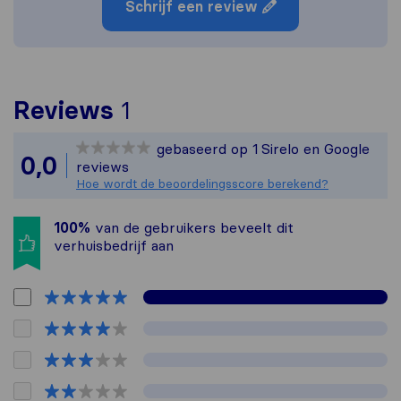
Schrijf een review
Om het meest complete pl
Reviews
1
Sirelo is niet verantwoo
gebaseerd op
1
Sirelo en Google
Alle reviews van Sirelo g
0,0
reviews
Hoe wordt de beoordelingsscore berekend?
100%
van de gebruikers beveelt dit
verhuisbedrijf aan