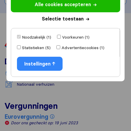
Alle cookies accepteren
Selectie toestaan
Overzicht
Reviews
Bronnen
Noodzakelijk (1)
Voorkeuren (1)
Statistieken (5)
Advertentiecookies (1)
Diensten
Instellingen
Internationaal verhuizen
Nationaal verhuizen
Vergunningen
Eurovergunning
Door ons gecheckt op: 19 juni 2023