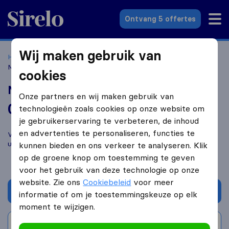
Sirelo.nl
Ontvang 5 offertes
Wij maken gebruik van
Home
Verhuisbedrijven
Verhuisbedrijven 's-Heerenberg
Mainfreight Holding B.V.
cookies
Mainfreight Holding B.V.
Onze partners en wij maken gebruik van
0,0
gebaseerd op
1
technologieën zoals cookies op onze website om
Sirelo en Google reviews
i
je gebruikerservaring te verbeteren, de inhoud
en advertenties te personaliseren, functies te
Vergelijk Mainfreight Holding B.V. met andere
verhuisbedrijven
uit
's-Heerenberg
kunnen bieden en ons verkeer te analyseren. Klik
op de groene knop om toestemming te geven
voor het gebruik van deze technologie op onze
website. Zie ons
Cookiebeleid
voor meer
Vraag offerte aan
informatie of om je toestemmingskeuze op elk
moment te wijzigen.
Schrijf beoordeling