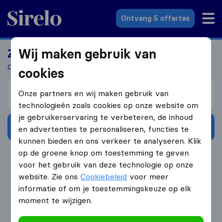
Sirelo.nl
Ontvang 5 offertes
Wij maken gebruik van
Zoek jij een verhuizer?
Ontvang 5 gratis offertes in 3 stappen
cookies
Verhuizen van
Onze partners en wij maken gebruik van
technologieën zoals cookies op onze website om
je gebruikerservaring te verbeteren, de inhoud
Ontvang gratis offertes
en advertenties te personaliseren, functies te
kunnen bieden en ons verkeer te analyseren. Klik
op de groene knop om toestemming te geven
4.3
785 Google reviews
voor het gebruik van deze technologie op onze
website. Zie ons
Cookiebeleid
voor meer
informatie of om je toestemmingskeuze op elk
moment te wijzigen.