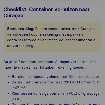
Checklist: Container verhuizen naar
Curaçao
Samenvatting
: Bij een zeecontainer naar Curaçao
verschepen houd je rekening met inpakken,
containerservice en formaat, douanedocumentatie
en verzekering.
Ga je zelf een container naar Curaçao verhuizen, dan
moet je met een aantal zaken rekening houden.
Bereken je inboedelvolume met
Sirelo’s calculator
Bepaal het containerformaat: 20ft ≈ 33 m³ en 40ft
≈ 67 m³
Kies tussen volledige container (FCL) of groupage
(LCL)
Ga voor full-service, door-to-door of port-to-port