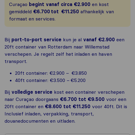
Curaçao
begint vanaf circa €2.900
en kost
gemiddeld
€6.700 tot €11.250
afhankelijk van
formaat en services.
Bij
port-to-port service
kun je al
vanaf €2.900
een
20ft container van Rotterdam naar Willemstad
verschepen. Je regelt zelf het inladen en haven
transport.
20ft container: €2.900 – €3.850
40ft container: €3.500 – €5.200
Bij
volledige service
kost een container verschepen
naar Curaçao doorgaans
€6.700 tot €9.500
voor een
20ft container en
€8.600 tot €11.250
voor 40ft. Dit is
Inclusief inladen, verpakking, transport,
douanedocumenten en uitladen.