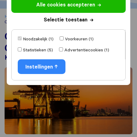
Alle cookies accepteren
Home
Container verhuizen
Container verschepen naar
Selectie toestaan
Curaçao
Container verschepen naar
Noodzakelijk (1)
Voorkeuren (1)
Curaçao
Statistieken (5)
Advertentiecookies (1)
Kosten, verhuisbedrijven en checklist
Instellingen