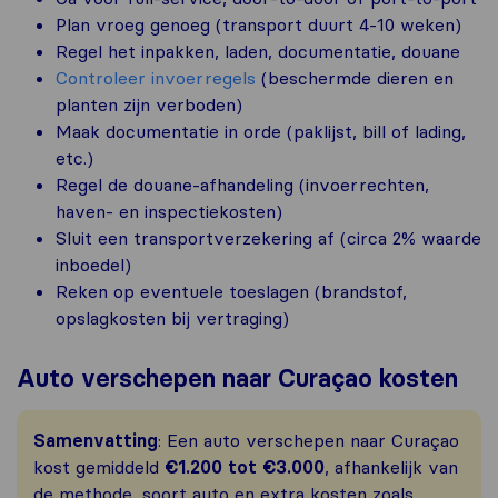
Plan vroeg genoeg (transport duurt 4-10 weken)
Regel het inpakken, laden, documentatie, douane
Controleer invoerregels
(beschermde dieren en
planten zijn verboden)
Maak documentatie in orde (paklijst, bill of lading,
etc.)
Regel de douane-afhandeling (invoerrechten,
haven- en inspectiekosten)
Sluit een transportverzekering af (circa 2% waarde
inboedel)
Reken op eventuele toeslagen (brandstof,
opslagkosten bij vertraging)
Auto verschepen naar Curaçao kosten
Samenvatting
: Een auto verschepen naar Curaçao
kost gemiddeld
€1.200 tot €3.000
, afhankelijk van
de methode, soort auto en extra kosten zoals