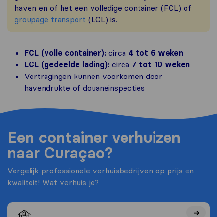
haven en of het een volledige container (FCL) of
groupage transport
(LCL) is.
FCL (volle container):
circa
4 tot 6 weken
LCL (gedeelde lading):
circa
7 tot 10 weken
Vertragingen kunnen voorkomen door
havendrukte of douaneinspecties
Een container verhuizen
naar Curaçao?
Vergelijk professionele verhuisbedrijven op prijs en
kwaliteit! Wat verhuis je?