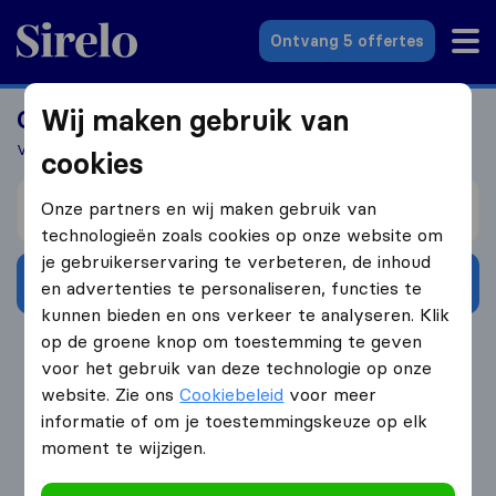
Sirelo.nl
Ontvang 5 offertes
Wij maken gebruik van
Container verhuizen naar Curaçao?
Vergelijk verhuisbedrijven en voorkom dat je te veel betaalt
cookies
Verhuizen van
Onze partners en wij maken gebruik van
technologieën zoals cookies op onze website om
je gebruikerservaring te verbeteren, de inhoud
Ontvang gratis offertes
en advertenties te personaliseren, functies te
kunnen bieden en ons verkeer te analyseren. Klik
op de groene knop om toestemming te geven
4.3
793 Google reviews
voor het gebruik van deze technologie op onze
website. Zie ons
Cookiebeleid
voor meer
informatie of om je toestemmingskeuze op elk
moment te wijzigen.