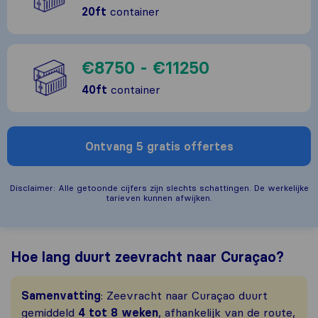
20ft
container
€8750 - €11250
40ft
container
Ontvang 5 gratis offertes
Disclaimer: Alle getoonde cijfers zijn slechts schattingen. De werkelijke
tarieven kunnen afwijken.
Hoe lang duurt zeevracht naar Curaçao?
Samenvatting
: Zeevracht naar Curaçao duurt
gemiddeld
4 tot 8 weken
, afhankelijk van de route,