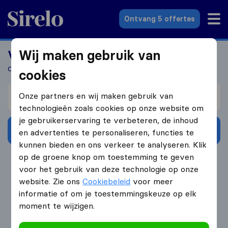
Sirelo.nl
Ontvang 5 offertes
Wij maken gebruik van
Verhuizen naar het buitenland?
Ontvang 5 gratis offertes in 3 stappen
cookies
Verhuizen van
Onze partners en wij maken gebruik van
technologieën zoals cookies op onze website om
je gebruikerservaring te verbeteren, de inhoud
Ontvang gratis offertes
en advertenties te personaliseren, functies te
kunnen bieden en ons verkeer te analyseren. Klik
op de groene knop om toestemming te geven
4.3
793 Google reviews
voor het gebruik van deze technologie op onze
website. Zie ons
Cookiebeleid
voor meer
informatie of om je toestemmingskeuze op elk
moment te wijzigen.