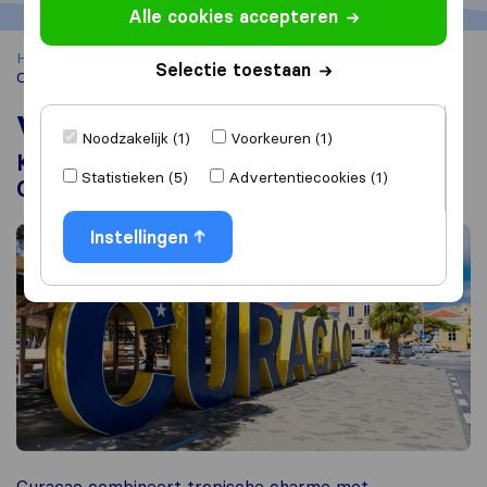
Alle cookies accepteren
Home
Verhuizen naar het buitenland
Verhuizen naar
Selectie toestaan
Curaçao
Verhuizen naar Curaçao
Noodzakelijk (1)
Voorkeuren (1)
Kosten, beste verhuisbedrijven en leven in
Statistieken (5)
Advertentiecookies (1)
Curaçao
Instellingen
Curaçao combineert tropische charme met