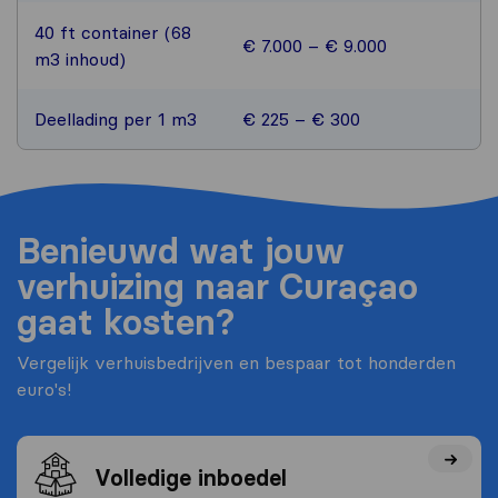
40 ft container (68
€ 7.000 – € 9.000
m3 inhoud)
Deellading per 1 m3
€ 225 – € 300
Benieuwd wat jouw
verhuizing naar Curaçao
gaat kosten?
Vergelijk verhuisbedrijven en bespaar tot honderden
euro's!
Volledige inboedel