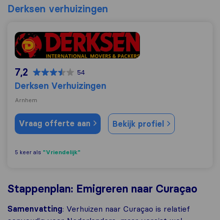
Derksen verhuizingen
Derksen Verhuizingen
7,2
54
Derksen Verhuizingen
Arnhem
Vraag offerte aan
Bekijk profiel
"Vriendelijk"
5 keer als
Stappenplan: Emigreren naar Curaçao
Samenvatting
: Verhuizen naar Curaçao is relatief