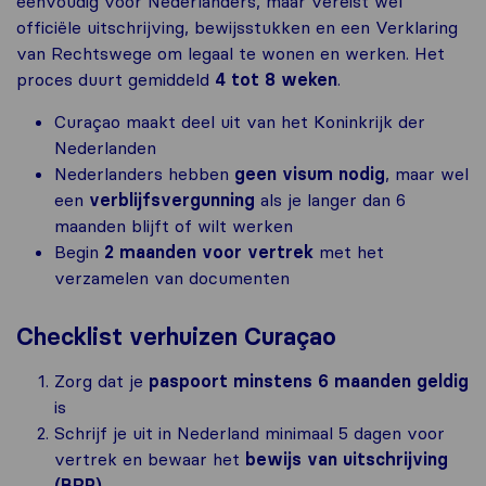
eenvoudig voor Nederlanders, maar vereist wel
officiële uitschrijving, bewijsstukken en een Verklaring
van Rechtswege om legaal te wonen en werken. Het
proces duurt gemiddeld
4 tot 8 weken
.
Curaçao maakt deel uit van het Koninkrijk der
Nederlanden
Nederlanders hebben
geen visum nodig
, maar wel
een
verblijfsvergunning
als je langer dan 6
maanden blijft of wilt werken
Begin
2 maanden voor vertrek
met het
verzamelen van documenten
Checklist verhuizen Curaçao
Zorg dat je
paspoort minstens 6 maanden geldig
is
Schrijf je uit in Nederland minimaal 5 dagen voor
vertrek en bewaar het
bewijs van uitschrijving
(BRP)