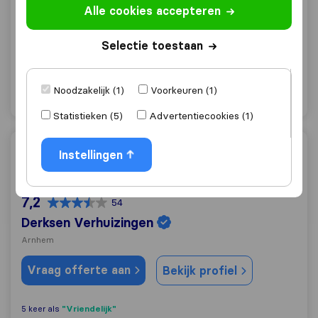
KW Verhuizingen
Alle cookies accepteren
Arnhem
Selectie toestaan
Vraag offerte aan
Bekijk profiel
Noodzakelijk (1)
Voorkeuren (1)
"Behulpzaam"
5 keer als
Statistieken (5)
Advertentiecookies (1)
Derksen Verhuizingen
Instellingen
7,2
54
Derksen Verhuizingen
Arnhem
Vraag offerte aan
Bekijk profiel
"Vriendelijk"
5 keer als