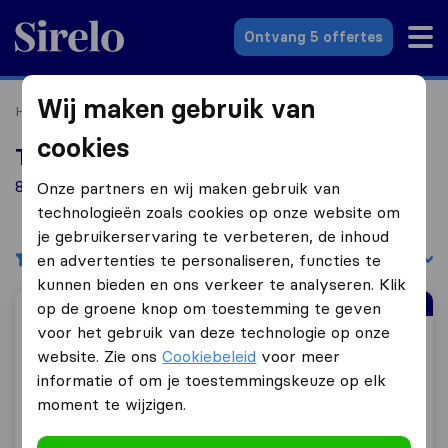
Sirelo.nl
Ontvang 5 offertes
Wij maken gebruik van
Home
Verhuisbedrijven
Verhuisbedrijven Arnhem
cookies
Top 10 verhuisbedrijven in Arnhem
8 verhuisbedrijven gevonden in Arnhem
Onze partners en wij maken gebruik van
technologieën zoals cookies op onze website om
je gebruikerservaring te verbeteren, de inhoud
Filters
Sorteer op:
en advertenties te personaliseren, functies te
kunnen bieden en ons verkeer te analyseren. Klik
Sirelo Top Verhuizer
op de groene knop om toestemming te geven
voor het gebruik van deze technologie op onze
KW Verhuizingen
website. Zie ons
Cookiebeleid
voor meer
informatie of om je toestemmingskeuze op elk
moment te wijzigen.
9,9
221