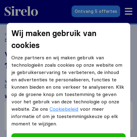
Sirelo.nl
Ontvang 5 offertes
Wij maken gebruik van
Home
Verhuisbedrijven
Verhuisbedrijven Den Haag
Van
Diesel Movers
cookies
Van Diesel Movers
Onze partners en wij maken gebruik van
10,0
gebaseerd op
89
technologieën zoals cookies op onze website om
Sirelo en Google reviews
i
je gebruikerservaring te verbeteren, de inhoud
en advertenties te personaliseren, functies te
Vergelijk Van Diesel Movers met andere
verhuisbedrijven
uit
Den Haag
kunnen bieden en ons verkeer te analyseren. Klik
op de groene knop om toestemming te geven
Wat klanten zeggen
voor het gebruik van deze technologie op onze
Prijs (1)
website. Zie ons
Cookiebeleid
voor meer
Flexibel (1)
informatie of om je toestemmingskeuze op elk
moment te wijzigen.
Vriendelijk (1)