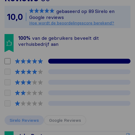
Sirelo is niet verantw
gebaseerd op
89
Sirelo en
Alle reviews van Sirelo
10,0
Google reviews
Hoe wordt de beoordelingsscore berekend?
100%
van de gebruikers beveelt dit
verhuisbedrijf aan
Sirelo Reviews
Google Reviews