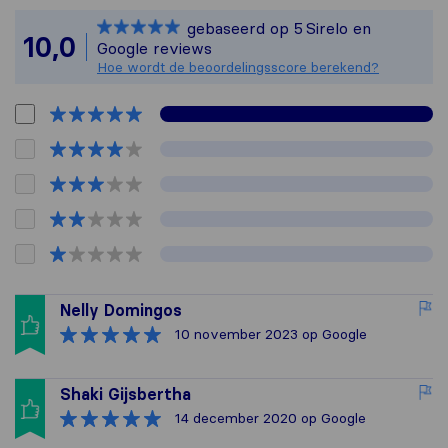
Sirelo is niet verant
gebaseerd op
5
Sirelo en
Alle reviews van Sirel
10,0
Google reviews
Hoe wordt de beoordelingsscore berekend?
Nelly Domingos
10 november 2023
op Google
Shaki Gijsbertha
14 december 2020
op Google