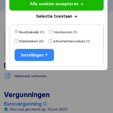
Alle cookies accepteren
Selectie toestaan
Overzicht
Reviews
Bronnen
Noodzakelijk (1)
Voorkeuren (1)
Statistieken (5)
Advertentiecookies (1)
Instellingen
Diensten
Nationaal verhuizen
Vergunningen
Eurovergunning
Door ons gecheckt op: 13 juni 2023