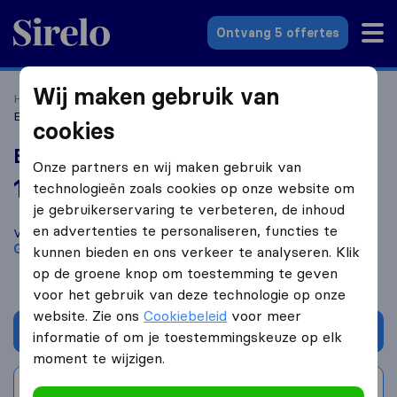
Sirelo.nl
Ontvang 5 offertes
Wij maken gebruik van
Home
Verhuisbedrijven
Verhuisbedrijven Groningen
Ervaren Verhuizers
cookies
Ervaren Verhuizers
Onze partners en wij maken gebruik van
10,0
gebaseerd op
5
technologieën zoals cookies op onze website om
Sirelo en Google reviews
i
je gebruikerservaring te verbeteren, de inhoud
en advertenties te personaliseren, functies te
Vergelijk Ervaren Verhuizers met andere
verhuisbedrijven
uit
Groningen
kunnen bieden en ons verkeer te analyseren. Klik
op de groene knop om toestemming te geven
voor het gebruik van deze technologie op onze
website. Zie ons
Cookiebeleid
voor meer
Vraag offerte aan
informatie of om je toestemmingskeuze op elk
moment te wijzigen.
Schrijf beoordeling