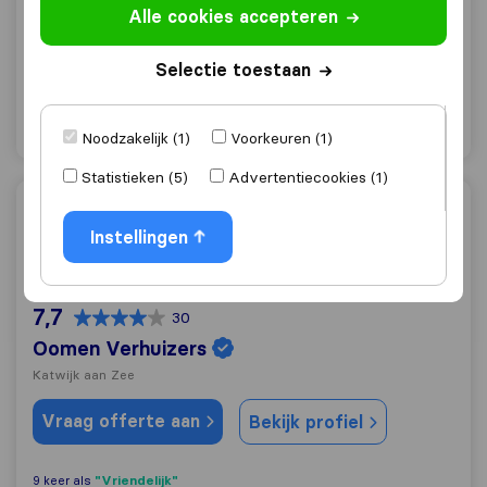
Alle cookies accepteren
Rijnsburg
Vraag offerte aan
Selectie toestaan
Bekijk profiel
"Goede prijs"
16 keer als
Noodzakelijk (1)
Voorkeuren (1)
Statistieken (5)
Advertentiecookies (1)
Oomen Verhuizers
Instellingen
7,7
30
Oomen Verhuizers
Katwijk aan Zee
Vraag offerte aan
Bekijk profiel
"Vriendelijk"
9 keer als