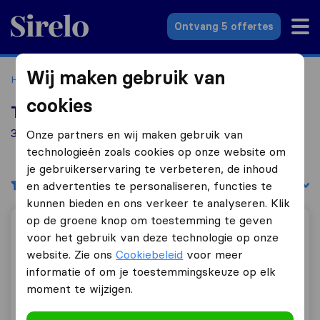
Sirelo.nl
Ontvang 5 offertes
Wij maken gebruik van
Home
Verhuisbedrijven
Verhuisbedrijven Rijnsburg
cookies
Top 10 verhuisbedrijven in Rijnsburg
3 verhuisbedrijven gevonden in Rijnsburg
Onze partners en wij maken gebruik van
technologieën zoals cookies op onze website om
je gebruikerservaring te verbeteren, de inhoud
Filters
Sorteer op:
en advertenties te personaliseren, functies te
kunnen bieden en ons verkeer te analyseren. Klik
op de groene knop om toestemming te geven
Van Rooijen Verhuizingen
voor het gebruik van deze technologie op onze
website. Zie ons
Cookiebeleid
voor meer
informatie of om je toestemmingskeuze op elk
moment te wijzigen.
9,5
57
Van Rooijen Verhuizingen