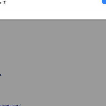
 (1)
r.
 beantwoord.