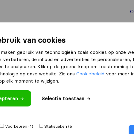
O
aal verhuizen
Container verhuizen
Tools bij verhuize
bruik van cookies
ravenhage
Van der Beek Verhuizingen
 maken gebruik van technologieën zoals cookies op onze we
e verbeteren, de inhoud en advertenties te personaliseren, 
zingen
r te analyseren. Klik op de groene knop om toestemming t
hnologie op onze website. Zie ons
Cookiebeleid
voor meer in
p elk moment te wijzigen.
cepteren
eoordeling
Selectie toestaan
rhuisbedrijven
uit
Voorkeuren (1)
Statistieken (5)