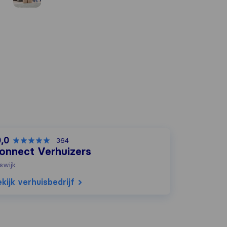
0,0
364
onnect Verhuizers
jswijk
kijk verhuisbedrijf