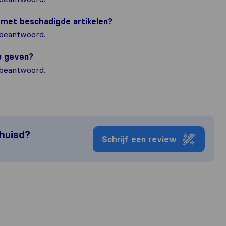
m met beschadigde artikelen?
 beantwoord.
ou geven?
 beantwoord.
rhuisd?
Schrijf een review