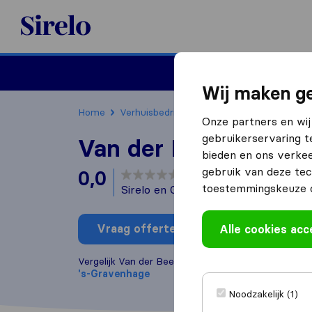
Sirelo.nl
Verhuizen
Internation
Wij maken ge
Home
Verhuisbedrijven
Verhuisbedrijven 's-G
Onze partners en wij
gebruikerservaring t
Van der Beek Verhui
bieden en ons verkee
gebruik van deze tec
0,0
gebaseerd op
0
toestemmingskeuze o
Sirelo en Google reviews
i
Vraag offerte aan
Alle cookies ac
Schrijf b
Vergelijk Van der Beek Verhuizingen met andere
ve
's-Gravenhage
Noodzakelijk (1)