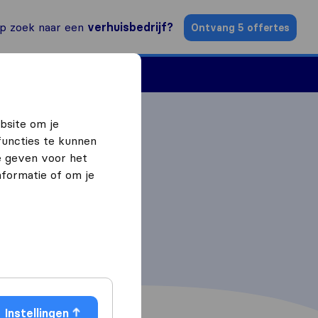
p zoek naar een
verhuisbedrijf?
Ontvang 5 offertes
n
Vind een verhuizer
bsite om je
functies te kunnen
e geven voor het
formatie of om je
Instellingen