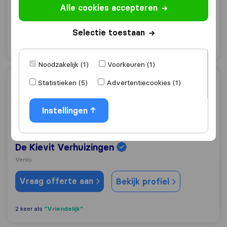
Alle cookies accepteren
Venlo
Vraag offerte aan
Selectie toestaan
Bekijk profiel
Noodzakelijk (1)
Voorkeuren (1)
Statistieken (5)
Advertentiecookies (1)
De Kievit Verhuizingen
Instellingen
9,5
44
De Kievit Verhuizingen
Venlo
Vraag offerte aan
Bekijk profiel
"Vriendelijk"
2 keer als