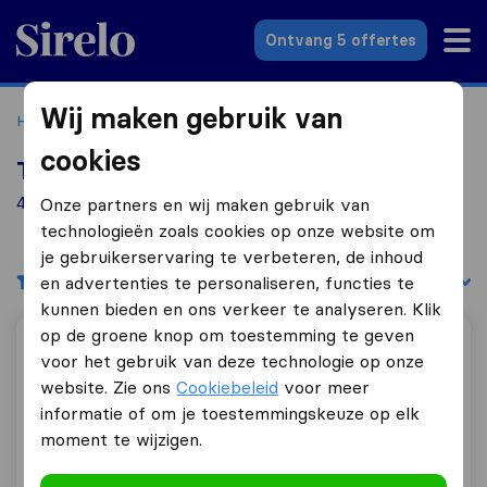
Sirelo.nl
Ontvang 5 offertes
Wij maken gebruik van
Home
Verhuisbedrijven
Verhuisbedrijven Tegelen
cookies
Top 10 verhuisbedrijven in Tegelen
4 verhuisbedrijven gevonden in Tegelen
Onze partners en wij maken gebruik van
technologieën zoals cookies op onze website om
je gebruikerservaring te verbeteren, de inhoud
Filters
Sorteer op:
en advertenties te personaliseren, functies te
kunnen bieden en ons verkeer te analyseren. Klik
op de groene knop om toestemming te geven
Opa Jos
voor het gebruik van deze technologie op onze
website. Zie ons
Cookiebeleid
voor meer
informatie of om je toestemmingskeuze op elk
moment te wijzigen.
9,2
118
Opa Jos