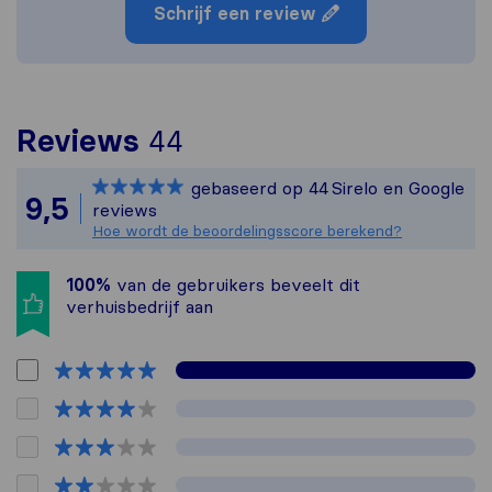
Schrijf een review
Om het meest complete 
Reviews
44
Sirelo is niet verantw
gebaseerd op
44
Sirelo en Google
Alle reviews van Sirelo
9,5
reviews
Hoe wordt de beoordelingsscore berekend?
100%
van de gebruikers beveelt dit
verhuisbedrijf aan