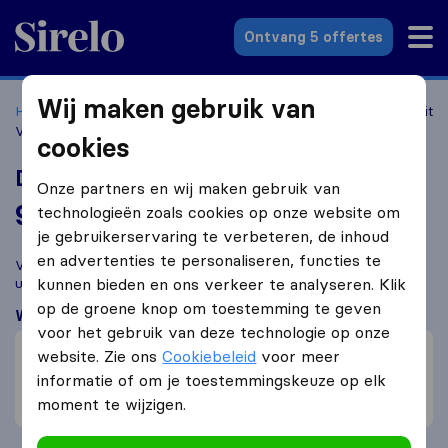
Sirelo.nl
Ontvang 5 offertes
Wij maken gebruik van
Home
Verhuisbedrijven
Verhuisbedrijven Venlo
De Kievit
Verhuizingen
cookies
De Kievit Verhuizingen
Onze partners en wij maken gebruik van
9,5
gebaseerd op
44
technologieën zoals cookies op onze website om
Sirelo en Google reviews
i
je gebruikerservaring te verbeteren, de inhoud
en advertenties te personaliseren, functies te
Vergelijk De Kievit Verhuizingen met andere
verhuisbedrijven
uit
Venlo
kunnen bieden en ons verkeer te analyseren. Klik
op de groene knop om toestemming te geven
Wat klanten zeggen
voor het gebruik van deze technologie op onze
Vriendelijk (2)
website. Zie ons
Cookiebeleid
voor meer
Behulpzaam (1)
informatie of om je toestemmingskeuze op elk
moment te wijzigen.
Professioneel (1)