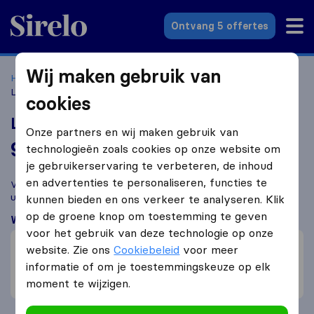
Sirelo.nl
Ontvang 5 offertes
Wij maken gebruik van
Home
Verhuisbedrijven
Verhuisbedrijven Wassenaar
Lagerberg Verhuisgroep
cookies
Lagerberg Verhuisgroep
Onze partners en wij maken gebruik van
9,7
gebaseerd op
57
technologieën zoals cookies op onze website om
Sirelo en Google reviews
i
je gebruikerservaring te verbeteren, de inhoud
en advertenties te personaliseren, functies te
Vergelijk Lagerberg Verhuisgroep met andere
verhuisbedrijven
uit
Wassenaar
kunnen bieden en ons verkeer te analyseren. Klik
op de groene knop om toestemming te geven
Wat klanten zeggen
voor het gebruik van deze technologie op onze
Prijs (1)
website. Zie ons
Cookiebeleid
voor meer
Professioneel (1)
informatie of om je toestemmingskeuze op elk
Inpakken van meubelen (1)
moment te wijzigen.