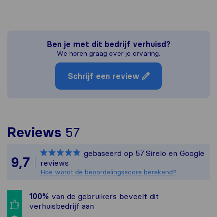
Ben je met dit bedrijf verhuisd?
We horen graag over je ervaring.
Schrijf een review
Om het meest complete 
Reviews
57
Sirelo is niet verantwo
gebaseerd op
57
Sirelo en Google
Alle reviews van Sirelo
9,7
reviews
Hoe wordt de beoordelingsscore berekend?
100%
van de gebruikers beveelt dit
verhuisbedrijf aan