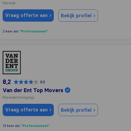
Rijswijk
Vraag offerte aan
Bekijk profiel
"Professioneel"
2 keer als
Van der Ent Top Movers
8,2
63
Van der Ent Top Movers
Rijswijk
(Vestiging)
Vraag offerte aan
Bekijk profiel
"Professioneel"
13 keer als