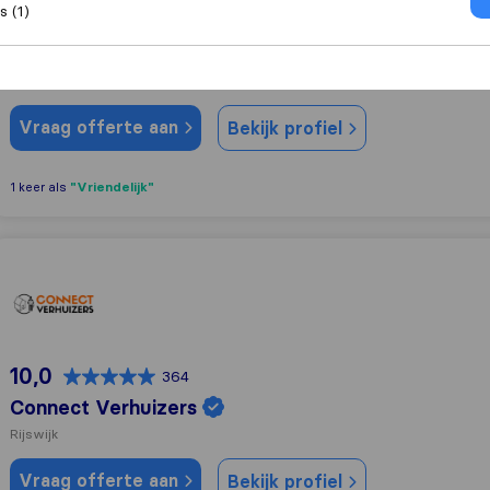
 (1)
10,0
635
Verhuisbedrijf Vandaag
Rijswijk
Vraag offerte aan
Bekijk profiel
"Vriendelijk"
1 keer als
Connect Verhuizers
10,0
364
Connect Verhuizers
Rijswijk
Vraag offerte aan
Bekijk profiel