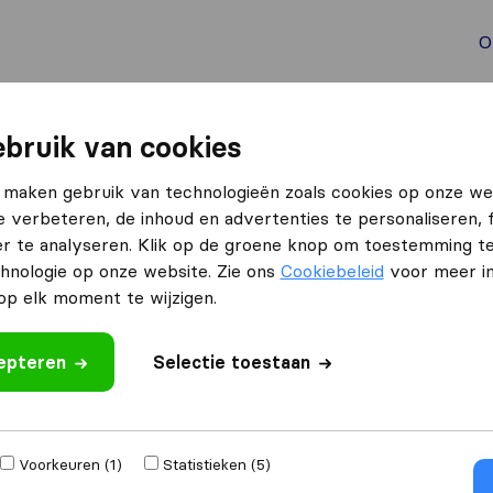
O
aal verhuizen
Container verhuizen
Tools bij verhuize
bruik van cookies
ringen
 maken gebruik van technologieën zoals cookies op onze we
e verbeteren, de inhoud en advertenties te personaliseren, 
ateringen
r te analyseren. Klik op de groene knop om toestemming t
hnologie op onze website. Zie ons
Cookiebeleid
voor meer in
p elk moment te wijzigen.
Resultaten
cepteren
Selectie toestaan
Verhuisbedrijf Vandaag
Voorkeuren (1)
Statistieken (5)