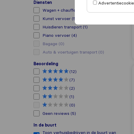
Diensten
Advertentiecookies
Wagen + chauffeur verhuur
(8)
Kunst vervoer
(5)
Huisdieren transport
(1)
Piano vervoer
(4)
Bagage
(0)
Auto & voertuigen transport
(0)
Beoordeling
(12)
(7)
(2)
(1)
(0)
Geen reviews
(5)
In de buurt
Toon verhuisbedrijven in de buurt van