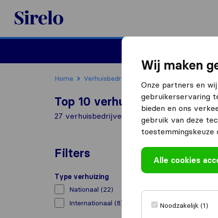
Sirelo.nl
Verhuizen
Internation
Wij maken ge
Home
Verhuisbedrijven
Verhuisbedrijven Wate
Onze partners en wij
gebruikerservaring t
Top 10 verhuisbedrijven in W
bieden en ons verkee
27 verhuisbedrijven gevonden in Wateringen
gebruik van deze tec
toestemmingskeuze o
Filters
Alle cookies ac
Type verhuizing
Nationaal
(22)
Internationaal
(8)
Noodzakelijk (1)