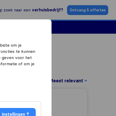
p zoek naar een
verhuisbedrijf?
Ontvang 5 offertes
n
Vind een verhuizer
bsite om je
functies te kunnen
e geven voor het
formatie of om je
Sorteer op:
Instellingen