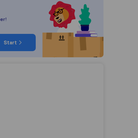
er!
Start