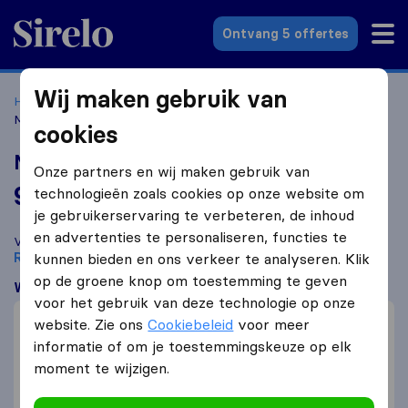
Sirelo.nl
Ontvang 5 offertes
Wij maken gebruik van
Home
Verhuisbedrijven
Verhuisbedrijven Rijswijk
Mega
Movers
cookies
Mega Movers
Onze partners en wij maken gebruik van
9,7
gebaseerd op
836
technologieën zoals cookies op onze website om
Sirelo en Google reviews
i
je gebruikerservaring te verbeteren, de inhoud
en advertenties te personaliseren, functies te
Vergelijk Mega Movers met andere
verhuisbedrijven
uit
Rijswijk
kunnen bieden en ons verkeer te analyseren. Klik
op de groene knop om toestemming te geven
Wat klanten zeggen
voor het gebruik van deze technologie op onze
Vriendelijk (2)
website. Zie ons
Cookiebeleid
voor meer
Professioneel (2)
informatie of om je toestemmingskeuze op elk
moment te wijzigen.
Communicatie (1)
Montage (1)