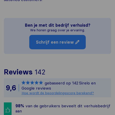
Ben je met dit bedrijf verhuisd?
We horen graag over je ervaring.
Schrijf een review
Om het meest complete
Reviews
142
Sirelo is niet verantw
gebaseerd op
142
Sirelo en
Alle reviews van Sirel
9,6
Google reviews
Hoe wordt de beoordelingsscore berekend?
98%
van de gebruikers beveelt dit verhuisbedrijf
aan