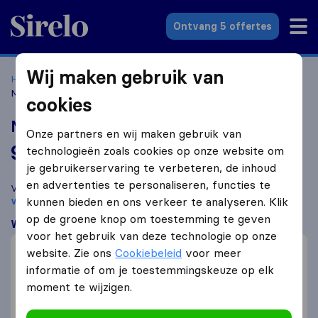
Sirelo.nl
Ontvang 5 offertes
Wij maken gebruik van
Home
Verhuisbedrijven
Verhuisbedrijven Zoetermeer
Mondial Verhuisbedrijf Henneken
cookies
Mondial Verhuisbedrijf Henneken
Onze partners en wij maken gebruik van
9,6
gebaseerd op
142
technologieën zoals cookies op onze website om
Sirelo en Google reviews
i
je gebruikerservaring te verbeteren, de inhoud
en advertenties te personaliseren, functies te
Vergelijk Mondial Verhuisbedrijf Henneken met andere
verhuisbedrijven
kunnen bieden en ons verkeer te analyseren. Klik
uit
Zoetermeer
op de groene knop om toestemming te geven
Wat klanten zeggen
voor het gebruik van deze technologie op onze
Professioneel (19)
website. Zie ons
Cookiebeleid
voor meer
Vriendelijk (18)
informatie of om je toestemmingskeuze op elk
moment te wijzigen.
Communicatie (14)
Prijs (1)