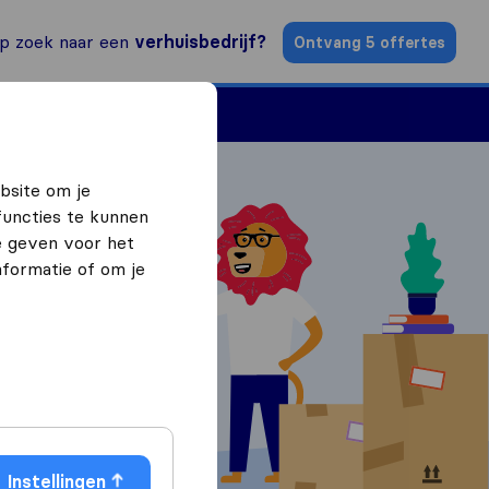
p zoek naar een
verhuisbedrijf?
Ontvang 5 offertes
n
Vind een verhuizer
bsite om je
functies te kunnen
e geven voor het
formatie of om je
ffertes
Instellingen