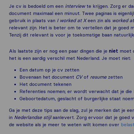
Je cv is bedoeld om een
interview
te krijgen. Zorg er da
document maximaal een minuut. Twee paginas is eigenli
gebruik in plaats van
I worked at X
een zin als
worked at
relevant zijn. Het is beter om te vertellen dat je goed 
Tenzij dit relevant is voor je toekomstige baan natuurlijk
Als laatste zijn er nog een paar dingen die je
niet
moet d
het is een aardig verschil met Nederland. Je moet niet:
Een datum op je cv zetten
Bovenaan het document
CV
of
resume
zetten
Het document tekenen
Referenties noemen; er wordt verwacht dat je die 
Geboortedatum, geslacht of burgerlijke staat noe
Ga je met deze tips aan de slag, zul je merken dat je e
in
Nederlandse stijl
aanlevert. Zorg ervoor dat je goed v
de website als je meer te weten wilt komen over
belas