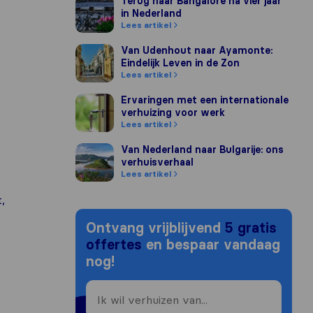
Terug naar Bangalore na vier jaar in Nederlan
Terug naar Bangalore na vier jaar
in Nederland
Lees artikel
Van Udenhout naar Ayamonte: Eindelijk Leven
Van Udenhout naar Ayamonte:
Eindelijk Leven in de Zon
Lees artikel
Ervaringen met een internationale verhuizing
Ervaringen met een internationale
verhuizing voor werk
Lees artikel
Van Nederland naar Bulgarije: ons verhuisver
Van Nederland naar Bulgarije: ons
verhuisverhaal
Lees artikel
,
Ontvang vrijblijvend
5 gratis
offertes
en bespaar vandaag
nog!