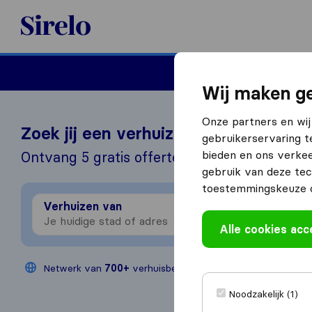
Sirelo.nl
Verhuizen
Internation
Wij maken ge
Onze partners en wij
Zoek jij een verhuizer?
gebruikerservaring t
bieden en ons verkee
Ontvang 5 gratis offertes in 3 stappen
gebruik van deze tec
toestemmingskeuze o
Verhuizen van
Verhu
Alle cookies ac
Netwerk van
700+
verhuisbedrijven
Jaarlijks
200
Noodzakelijk (1)