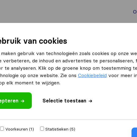
O
aal verhuizen
Container verhuizen
Tools bij verhuize
bruik van cookies
 maken gebruik van technologieën zoals cookies op onze we
e verbeteren, de inhoud en advertenties te personaliseren, 
r te analyseren. Klik op de groene knop om toestemming t
hnologie op onze website. Zie ons
Cookiebeleid
voor meer in
p elk moment te wijzigen.
izen naar
Ontvang gratis o
cepteren
Selectie toestaan
4.3
785 Google reviews
,000
verhuizingen
Voorkeuren (1)
Statistieken (5)