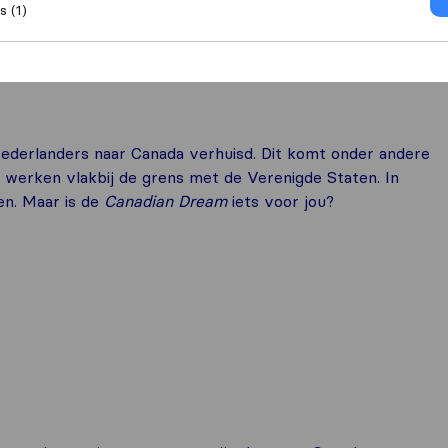
 (1)
a
Werken in Canada
Nederlanders naar Canada verhuisd. Dit komt onder andere
 werken vlakbij de grens met de Verenigde Staten. In
en. Maar is de
Canadian Dream
iets voor jou?