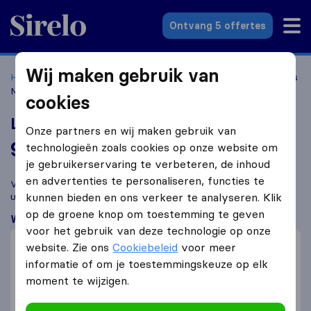
Sirelo.nl
Ontvang 5 offertes
Wij maken gebruik van
Home
Verhuisbedrijven
Verhuisbedrijven Dordrecht
Lets
Move Verhuizingen
cookies
Lets Move Verhuizingen
Onze partners en wij maken gebruik van
9,6
gebaseerd op
281
technologieën zoals cookies op onze website om
Sirelo en Google reviews
i
je gebruikerservaring te verbeteren, de inhoud
en advertenties te personaliseren, functies te
Vergelijk Lets Move Verhuizingen met andere
verhuisbedrijven
uit
Dordrecht
kunnen bieden en ons verkeer te analyseren. Klik
op de groene knop om toestemming te geven
Wat klanten zeggen
voor het gebruik van deze technologie op onze
Vriendelijk (48)
website. Zie ons
Cookiebeleid
voor meer
Professioneel (48)
informatie of om je toestemmingskeuze op elk
moment te wijzigen.
Snelle verhuizing (34)
Planning (7)