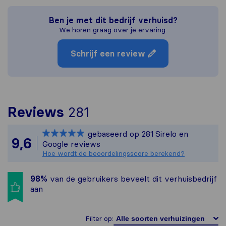
Ben je met dit bedrijf verhuisd?
We horen graag over je ervaring.
Schrijf een review
Om het meest complete
Reviews
281
Sirelo is niet verantw
gebaseerd op
281
Sirelo en
Alle reviews van Sirel
9,6
Google reviews
Hoe wordt de beoordelingsscore berekend?
98%
van de gebruikers beveelt dit verhuisbedrijf
aan
Filter op: