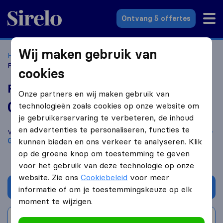
Sirelo.nl
Ontvang 5 offertes
Wij maken gebruik van
Home
Verhuisbedrijven
Verhuisbedrijven 's-Gravenhage
Fabian Verhuizing
cookies
Fabian Verhuizing
Onze partners en wij maken gebruik van
0,0
gebaseerd op
0
technologieën zoals cookies op onze website om
Sirelo en Google reviews
i
je gebruikerservaring te verbeteren, de inhoud
en advertenties te personaliseren, functies te
Vergelijk Fabian Verhuizing met andere
verhuisbedrijven
uit
's-
Gravenhage
kunnen bieden en ons verkeer te analyseren. Klik
op de groene knop om toestemming te geven
voor het gebruik van deze technologie op onze
website. Zie ons
Cookiebeleid
voor meer
Vraag offerte aan
informatie of om je toestemmingskeuze op elk
moment te wijzigen.
Schrijf beoordeling