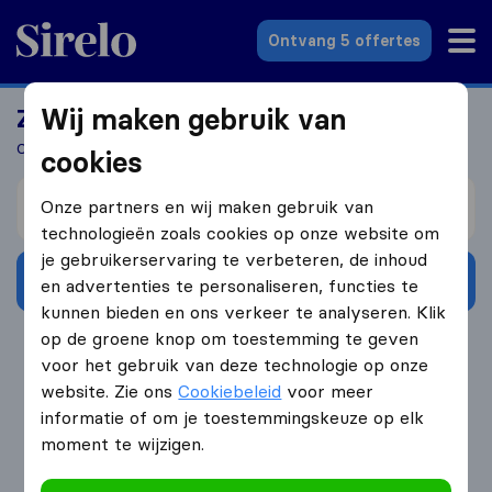
Sirelo.nl
Ontvang 5 offertes
Wij maken gebruik van
Zoek jij een verhuizer?
Ontvang 5 gratis offertes in 3 stappen
cookies
Verhuizen van
Onze partners en wij maken gebruik van
technologieën zoals cookies op onze website om
je gebruikerservaring te verbeteren, de inhoud
Ontvang gratis offertes
en advertenties te personaliseren, functies te
kunnen bieden en ons verkeer te analyseren. Klik
op de groene knop om toestemming te geven
4.3
793 Google reviews
voor het gebruik van deze technologie op onze
website. Zie ons
Cookiebeleid
voor meer
informatie of om je toestemmingskeuze op elk
moment te wijzigen.