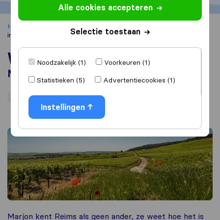
Alle cookies accepteren
Home
Verhuizen naar het buitenland
Expatblog
Wonen
Selectie toestaan
in Reims
Wonen in Reims
Noodzakelijk (1)
Voorkeuren (1)
Marjon deelt haar ervaring
Statistieken (5)
Advertentiecookies (1)
Door
Marjon
Verhuisd van Nederland naar Frankrijk
Instellingen
juni 2023
Marjon kent Reims als geen ander, ze weet hoe het is