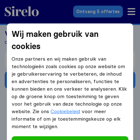
Sirelo.nl
Ontvang 5 offertes
Wij maken gebruik van
Verhuizen naar het buitenland?
Ontvang 5 gratis offertes in 3 stappen
cookies
Verhuizen van
Onze partners en wij maken gebruik van
technologieën zoals cookies op onze website om
je gebruikerservaring te verbeteren, de inhoud
Ontvang gratis offertes
en advertenties te personaliseren, functies te
kunnen bieden en ons verkeer te analyseren. Klik
op de groene knop om toestemming te geven
4.3
793 Google reviews
voor het gebruik van deze technologie op onze
website. Zie ons
Cookiebeleid
voor meer
informatie of om je toestemmingskeuze op elk
moment te wijzigen.