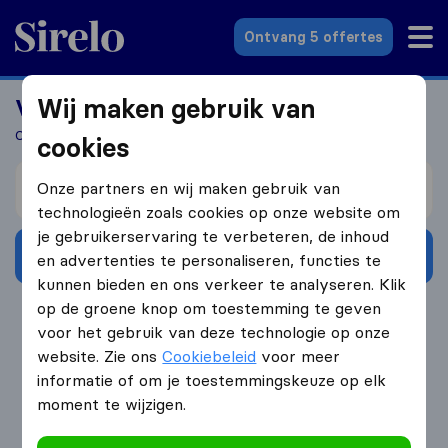
Sirelo.nl
Ontvang 5 offertes
Wij maken gebruik van
Verhuizen naar het buitenland?
Ontvang 5 gratis offertes in 3 stappen
cookies
Verhuizen van
Onze partners en wij maken gebruik van
technologieën zoals cookies op onze website om
je gebruikerservaring te verbeteren, de inhoud
Ontvang gratis offertes
en advertenties te personaliseren, functies te
kunnen bieden en ons verkeer te analyseren. Klik
op de groene knop om toestemming te geven
4.3
793 Google reviews
voor het gebruik van deze technologie op onze
website. Zie ons
Cookiebeleid
voor meer
informatie of om je toestemmingskeuze op elk
moment te wijzigen.