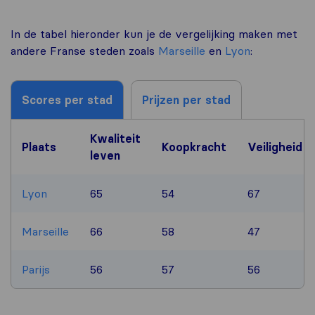
In de tabel hieronder kun je de vergelijking maken met
andere Franse steden zoals
Marseille
en
Lyon
:
Scores per stad
Prijzen per stad
Kwaliteit
Plaats
Koopkracht
Veiligheid
leven
Lyon
65
54
67
Marseille
66
58
47
Parijs
56
57
56