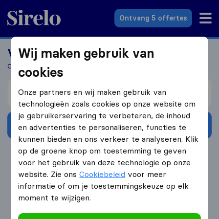
Sirelo.nl
Ontvang 5 offertes
Wij maken gebruik van
Verhuizen naar Frankrijk?
Ontvang vrijblijvend en snel tot wel 5 verhuisoffertes
cookies
Verhuizen van
Onze partners en wij maken gebruik van
technologieën zoals cookies op onze website om
je gebruikerservaring te verbeteren, de inhoud
Ontvang gratis offertes
en advertenties te personaliseren, functies te
kunnen bieden en ons verkeer te analyseren. Klik
op de groene knop om toestemming te geven
4.3
793 Google reviews
voor het gebruik van deze technologie op onze
website. Zie ons
Cookiebeleid
voor meer
informatie of om je toestemmingskeuze op elk
moment te wijzigen.