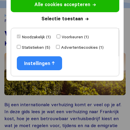
Alle cookies accepteren
Home
Verhuizen naar het buitenland
Verhuizen naar
Selectie toestaan
Frankrijk
Verhuizen naar Frankrijk
Noodzakelijk (1)
Voorkeuren (1)
Kosten, verhuisbedrijven & checklist
Statistieken (5)
Advertentiecookies (1)
Instellingen
Bij een internationale verhuizing komt er veel op je af.
In deze gids lees je wat een verhuizing naar Frankrijk
kost, hoe je een betrouwbaar verhuisbedrijf kiest en
wat je moet regelen voor, tijdens en na de emigratie