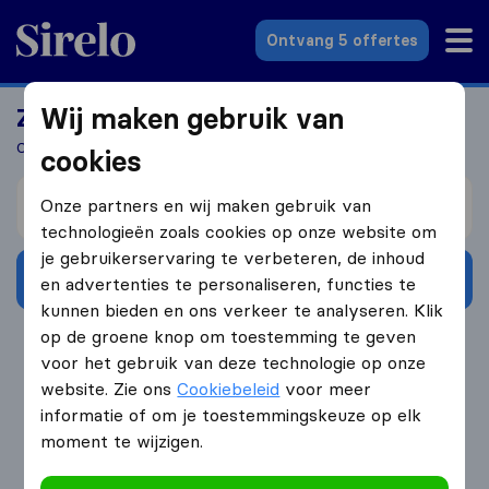
Sirelo.nl
Ontvang 5 offertes
Wij maken gebruik van
Zoek jij een verhuizer?
Ontvang 5 gratis offertes in 3 stappen
cookies
Verhuizen van
Onze partners en wij maken gebruik van
technologieën zoals cookies op onze website om
je gebruikerservaring te verbeteren, de inhoud
Ontvang gratis offertes
en advertenties te personaliseren, functies te
kunnen bieden en ons verkeer te analyseren. Klik
op de groene knop om toestemming te geven
4.3
793 Google reviews
voor het gebruik van deze technologie op onze
website. Zie ons
Cookiebeleid
voor meer
informatie of om je toestemmingskeuze op elk
moment te wijzigen.