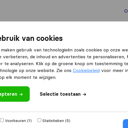
O
aal verhuizen
Container verhuizen
Tools bij verhuize
bruik van cookies
 maken gebruik van technologieën zoals cookies op onze we
tress
e verbeteren, de inhoud en advertenties te personaliseren, 
r te analyseren. Klik op de groene knop om toestemming t
nze partner iVisa
hnologie op onze website. Zie ons
Cookiebeleid
voor meer in
p elk moment te wijzigen.
cepteren
Selectie toestaan
al
Visum in Portugal
Voorkeuren (1)
Statistieken (5)