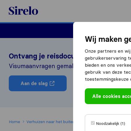
Sirelo.nl
Verhuizen
Internation
Wij maken ge
Onze partners en wij
Ontvang je reisdocumenten zonder s
gebruikerservaring t
bieden en ons verkee
Visumaanvragen gemakkelijk gemaakt door o
gebruik van deze tec
toestemmingskeuze o
Aan de slag
Alle cookies ac
Home
Verhuizen naar het buitenland
Verhuizen naar Portug
Noodzakelijk (1)