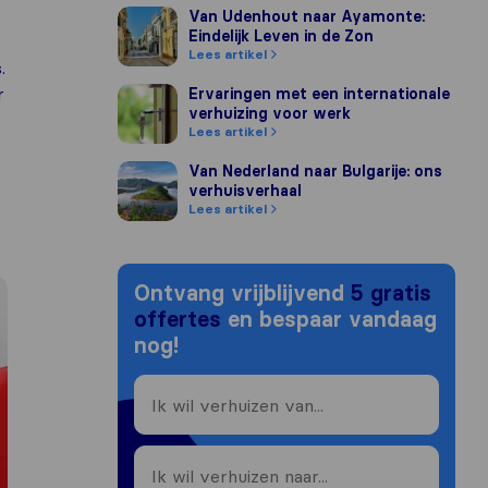
Van Udenhout naar Ayamonte: Eindelijk Leven
Van Udenhout naar Ayamonte:
Eindelijk Leven in de Zon
Lees artikel
.
r
Ervaringen met een internationale verhuizing
Ervaringen met een internationale
verhuizing voor werk
o
Lees artikel
Van Nederland naar Bulgarije: ons verhuisver
Van Nederland naar Bulgarije: ons
verhuisverhaal
Lees artikel
Ontvang vrijblijvend
5 gratis
offertes
en bespaar vandaag
nog!