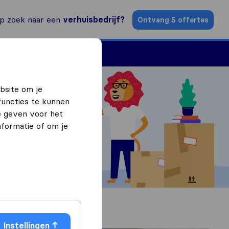
p zoek naar een
verhuisbedrijf?
Ontvang 5 offertes
n
Vind een verhuizer
bsite om je
functies te kunnen
e geven voor het
formatie of om je
Instellingen