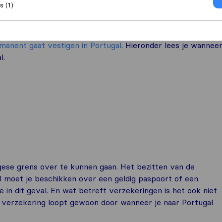
 (1)
of je ook een
visum in Portugal
nodig hebt. Daarnaast wil je
manent gaat vestigen in Portugal
. Hieronder lees je wannee
l.
ese grens over te kunnen gaan. Het bezitten van de
Wel moet je beschikken over een geldig paspoort of een
de in dit geval. En wat betreft verzekeringen is het ook niet
e verzekering loopt gewoon door wanneer je naar Portugal