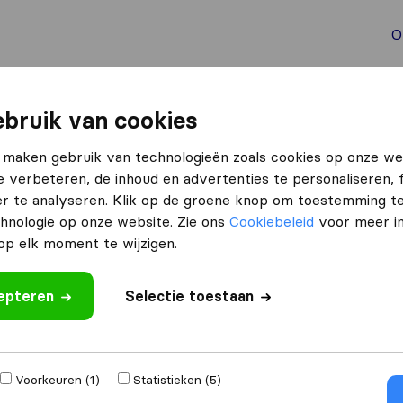
O
aal verhuizen
Container verhuizen
Tools bij verhuize
bruik van cookies
 maken gebruik van technologieën zoals cookies op onze we
e verbeteren, de inhoud en advertenties te personaliseren, 
r te analyseren. Klik op de groene knop om toestemming t
hnologie op onze website. Zie ons
Cookiebeleid
voor meer in
p elk moment te wijzigen.
izen naar
Ontvang gratis o
cepteren
Selectie toestaan
4.3
793 Google reviews
,000
verhuizingen
Voorkeuren (1)
Statistieken (5)