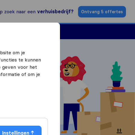
p zoek naar een
verhuisbedrijf?
Ontvang 5 offertes
n
Vind een verhuizer
bsite om je
functies te kunnen
e geven voor het
formatie of om je
ffertes
Instellingen