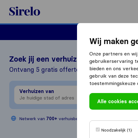
Sirelo.nl
Verhuizen
Internation
Wij maken ge
Onze partners en wij
Zoek jij een verhuizer?
gebruikerservaring t
bieden en ons verkee
Ontvang 5 gratis offertes in 3 stappen
gebruik van deze tec
toestemmingskeuze o
Verhuizen van
Verhu
Alle cookies ac
Netwerk van
700+
verhuisbedrijven
Jaarlijks
200
Noodzakelijk (1)