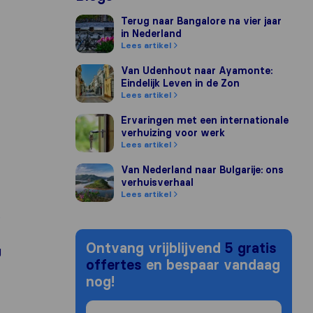
Terug naar Bangalore na vier jaar in Nederlan
Terug naar Bangalore na vier jaar
in Nederland
Lees artikel
Van Udenhout naar Ayamonte: Eindelijk Leven
Van Udenhout naar Ayamonte:
Eindelijk Leven in de Zon
Lees artikel
Ervaringen met een internationale verhuizing
Ervaringen met een internationale
verhuizing voor werk
Lees artikel
Van Nederland naar Bulgarije: ons verhuisver
Van Nederland naar Bulgarije: ons
verhuisverhaal
Lees artikel
e
Ontvang vrijblijvend
5 gratis
g
offertes
en bespaar vandaag
nog!