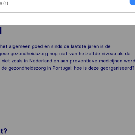
 (1)
al
Gezondheidszorg in Portugal
l
 het algemeen goed en sinds de laatste jaren is de
gese gezondheidszorg nog niet van hetzelfde niveau als de
niet zoals in Nederland en aan preventieve medicijnen wor
 de gezondheidszorg in Portugal: hoe is deze georganiseerd?
ht?