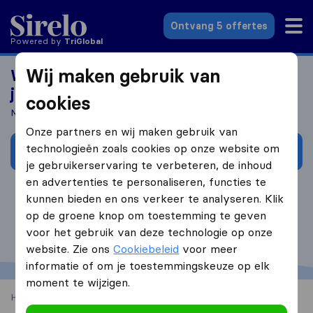
Sirelo.nl
Ontvang 5 offertes
Powered by
Tri
Global
Wij maken gebruik van
Wil je meer leren over de voordelen van
je Sirelo profiel?
cookies
Meld je aan voor onze 30-minuten workshop!
Onze partners en wij maken gebruik van
technologieën zoals cookies op onze website om
Boek je Sirelo workshop hier
je gebruikerservaring te verbeteren, de inhoud
en advertenties te personaliseren, functies te
kunnen bieden en ons verkeer te analyseren. Klik
op de groene knop om toestemming te geven
voor het gebruik van deze technologie op onze
website. Zie ons
Cookiebeleid
voor meer
informatie of om je toestemmingskeuze op elk
moment te wijzigen.
Home
Voor verhuisbedrijven
Sirelo profiel