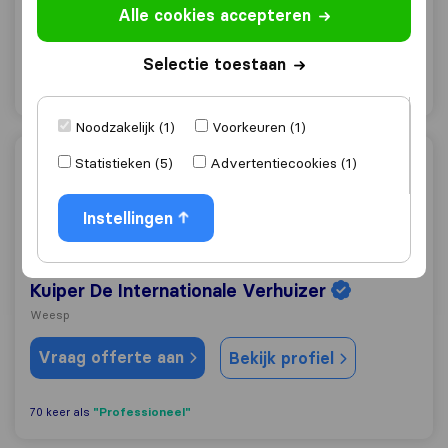
Alle cookies accepteren
Amsterdam
Vraag offerte aan
Selectie toestaan
Bekijk profiel
Noodzakelijk (1)
Voorkeuren (1)
Statistieken (5)
Advertentiecookies (1)
Kuiper De Internationale Verhuizer
Instellingen
9,8
289
Kuiper De Internationale Verhuizer
Weesp
Vraag offerte aan
Bekijk profiel
"Professioneel"
70 keer als