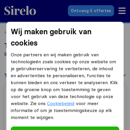
Sirelo.nl
Ontvang 5 offertes
Wij maken gebruik van
Home
Verhuisbedrijven
Verhuisbedrijven Diemen
cookies
Top 10 verhuisbedrijven in Diemen
86 verhuisbedrijven gevonden in Diemen
Onze partners en wij maken gebruik van
technologieën zoals cookies op onze website om
je gebruikerservaring te verbeteren, de inhoud
Filters
Sorteer op:
en advertenties te personaliseren, functies te
kunnen bieden en ons verkeer te analyseren. Klik
op de groene knop om toestemming te geven
Arsa Transport
voor het gebruik van deze technologie op onze
website. Zie ons
Cookiebeleid
voor meer
informatie of om je toestemmingskeuze op elk
moment te wijzigen.
10,0
230
Arsa Transport