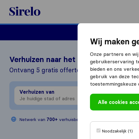
Sirelo.nl
Verhuizen
Internation
Wij maken ge
Onze partners en wij
Verhuizen naar het buitenland?
gebruikerservaring t
bieden en ons verkee
Ontvang 5 gratis offertes in 3 stappen
gebruik van deze tec
toestemmingskeuze o
Verhuizen van
Verhu
Alle cookies ac
Netwerk van
700+
verhuisbedrijven
Jaarlijks
200
Noodzakelijk (1)