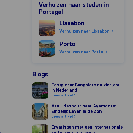
Verhuizen naar steden in
Portugal
Verhuizen naar Lissabon
Lissabon
Verhuizen naar Lissabon
Verhuizen naar Porto
Porto
Verhuizen naar Porto
Blogs
Terug naar Bangalore na vier jaar in Nederlan
Terug naar Bangalore na vier jaar
in Nederland
Lees artikel
Van Udenhout naar Ayamonte: Eindelijk Leven
Van Udenhout naar Ayamonte:
Eindelijk Leven in de Zon
Lees artikel
Ervaringen met een internationale verhuizing
Ervaringen met een internationale
d
verhuizing voor werk