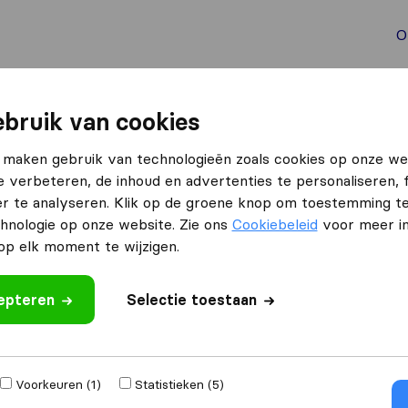
O
aal verhuizen
Container verhuizen
Tools bij verhuize
bruik van cookies
 maken gebruik van technologieën zoals cookies op onze we
e verbeteren, de inhoud en advertenties te personaliseren, 
r te analyseren. Klik op de groene knop om toestemming t
hnologie op onze website. Zie ons
Cookiebeleid
voor meer in
p elk moment te wijzigen.
izen naar
Ontvang gratis o
cepteren
Selectie toestaan
4.3
793 Google reviews
,000
verhuizingen
Voorkeuren (1)
Statistieken (5)