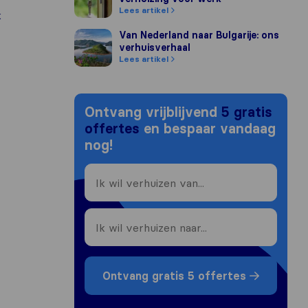
Lees artikel
k
Van Nederland naar Bulgarije: ons verhuisver
Van Nederland naar Bulgarije: ons
verhuisverhaal
Lees artikel
Ontvang vrijblijvend
5 gratis
offertes
en bespaar vandaag
nog!
Ontvang gratis 5 offertes