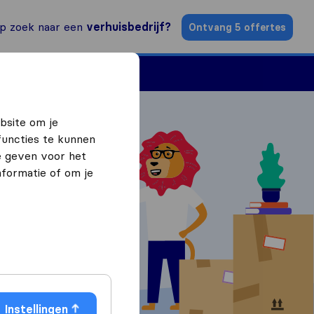
p zoek naar een
verhuisbedrijf?
Ontvang 5 offertes
n
Vind een verhuizer
bsite om je
functies te kunnen
e geven voor het
formatie of om je
ffertes
Instellingen