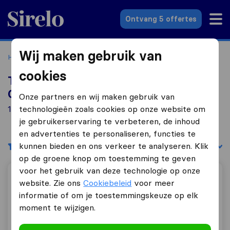
Sirelo.nl
Ontvang 5 offertes
Wij maken gebruik van
Home
Verhuisbedrijven
Verhuisbedrijven 's-Gravendeel
cookies
Top 10 verhuisbedrijven in 's-
Gravendeel
Onze partners en wij maken gebruik van
13 verhuisbedrijven gevonden in 's-Gravendeel
technologieën zoals cookies op onze website om
je gebruikerservaring te verbeteren, de inhoud
en advertenties te personaliseren, functies te
kunnen bieden en ons verkeer te analyseren. Klik
Filters
Sorteer op:
op de groene knop om toestemming te geven
voor het gebruik van deze technologie op onze
Kadi Verhuisservice
website. Zie ons
Cookiebeleid
voor meer
informatie of om je toestemmingskeuze op elk
moment te wijzigen.
9,8
129