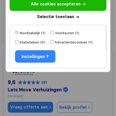
Alle cookies accepteren
Kadi Verhuisservice
Hendrik-Ido-Ambacht
Selectie toestaan
Vraag offerte aan
Bekijk profiel
Noodzakelijk (1)
Voorkeuren (1)
"Voorzichtig met meubelen"
1 keer als
Statistieken (5)
Advertentiecookies (1)
Instellingen
Lets Move Verhuizingen
9,6
281
Lets Move Verhuizingen
Dordrecht
Vraag offerte aan
Bekijk profiel