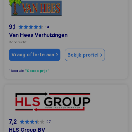
9,1
14
Van Hees Verhuizingen
Dordrecht
Vraag offerte aan
Bekijk profiel
"Goede prijs"
1 keer als
HLS Group BV
7,2
27
HLS Group BV