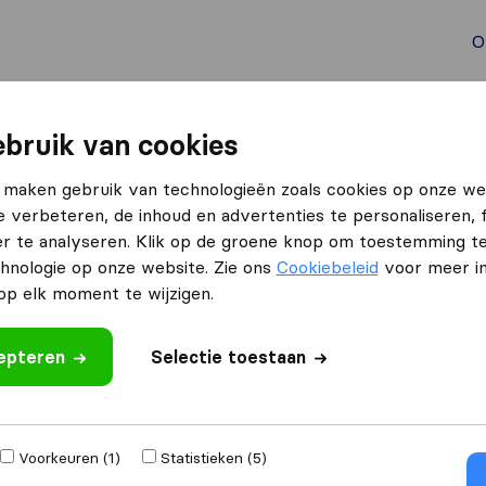
O
aal verhuizen
Container verhuizen
Tools bij verhuize
bruik van cookies
 maken gebruik van technologieën zoals cookies op onze we
e verbeteren, de inhoud en advertenties te personaliseren, 
r te analyseren. Klik op de groene knop om toestemming t
hnologie op onze website. Zie ons
Cookiebeleid
voor meer in
p elk moment te wijzigen.
izen naar
Ontvang gratis o
cepteren
Selectie toestaan
4.3
793 Google reviews
,000
verhuizingen
Voorkeuren (1)
Statistieken (5)