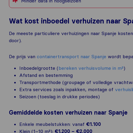
Minder data in hoogseizoen
Wat kost inboedel verhuizen naar Sp
De meeste particuliere verhuizingen naar Spanje kosten
door).
De prijs van
containertransport naar Spanje
wordt bepaa
Inboedelgrootte (
bereken verhuisvolume in m³
)
Afstand en bestemming
Transportmethode (groupage of volledige vrachtw
Extra services zoals inpakken, montage of
verhuisl
Seizoen (toeslag in drukke periodes)
Gemiddelde kosten verhuizen naar Spanje
Enkele meubelstukken: vanaf
€1.100
Klein (1–10 m³):
€1.200 – €2.000