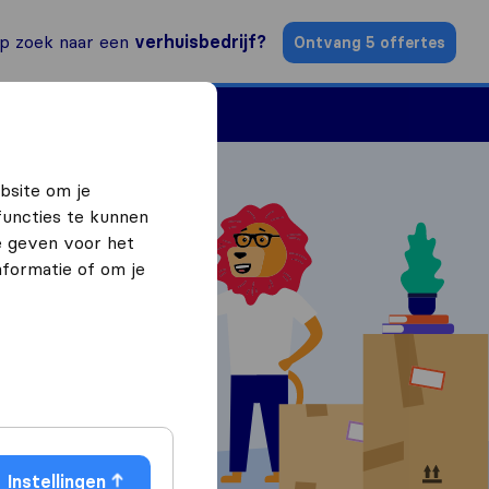
p zoek naar een
verhuisbedrijf?
Ontvang 5 offertes
n
Vind een verhuizer
bsite om je
functies te kunnen
e geven voor het
formatie of om je
ffertes
Instellingen