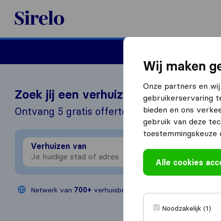
Sirelo.nl
Verhuizen
Internation
Wij maken ge
Onze partners en wij
Zoek jij een verhuizer?
gebruikerservaring t
bieden en ons verkee
Ontvang 5 gratis offertes in 3 stappen
gebruik van deze tec
toestemmingskeuze o
Verhuizen van
Verhu
Alle cookies ac
Netwerk van
700+
verhuisbedrijven
Jaarlijks
200
Noodzakelijk (1)