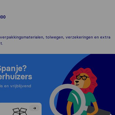
100
r verpakkingsmaterialen, tolwegen, verzekeringen en extra
t.
Spanje?
erhuizers
s en vrijblijvend