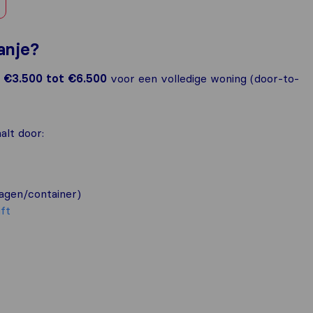
anje?
€3.500 tot €6.500
voor een volledige woning (door-to-
lt door:
agen/container)
ift