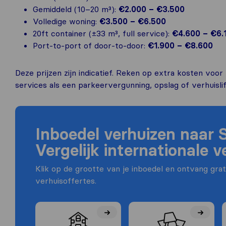
Gemiddeld (10–20 m³):
€2.000 – €3.500
Volledige woning:
€3.500 – €6.500
20ft container (±33 m³, full service):
€4.600 – €6.
Port-to-port of door-to-door:
€1.900 – €8.600
Deze prijzen zijn indicatief. Reken op extra kosten voo
services als een parkeervergunning, opslag of verhuislif
Inboedel verhuizen naar 
Vergelijk internationale v
Klik op de grootte van je inboedel en ontvang grati
verhuisoffertes.