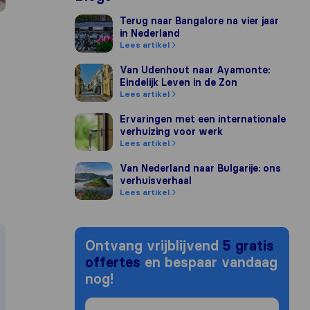
Terug naar Bangalore na vier jaar in Nederlan
Terug naar Bangalore na vier jaar
in Nederland
Lees artikel
Van Udenhout naar Ayamonte: Eindelijk Leven
Van Udenhout naar Ayamonte:
Eindelijk Leven in de Zon
Lees artikel
Ervaringen met een internationale verhuizing
Ervaringen met een internationale
verhuizing voor werk
Lees artikel
Van Nederland naar Bulgarije: ons verhuisver
Van Nederland naar Bulgarije: ons
verhuisverhaal
Lees artikel
Ontvang vrijblijvend
5 gratis
offertes
en bespaar vandaag
nog!